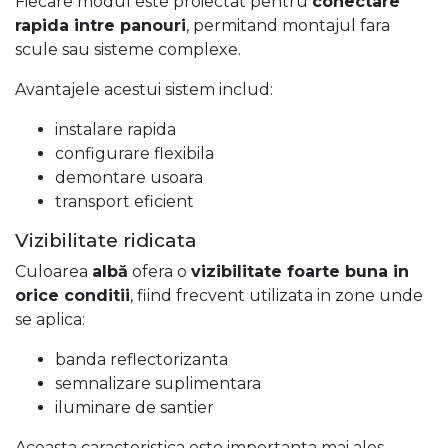
Fiecare modul este proiectat pentru
conectare
rapida intre panouri
, permitand montajul fara
scule sau sisteme complexe.
Avantajele acestui sistem includ:
instalare rapida
configurare flexibila
demontare usoara
transport eficient
Vizibilitate ridicata
Culoarea
albă
ofera o
vizibilitate foarte buna in
orice conditii
, fiind frecvent utilizata in zone unde
se aplica:
banda reflectorizanta
semnalizare suplimentara
iluminare de santier
Aceasta caracteristica este importanta mai ales