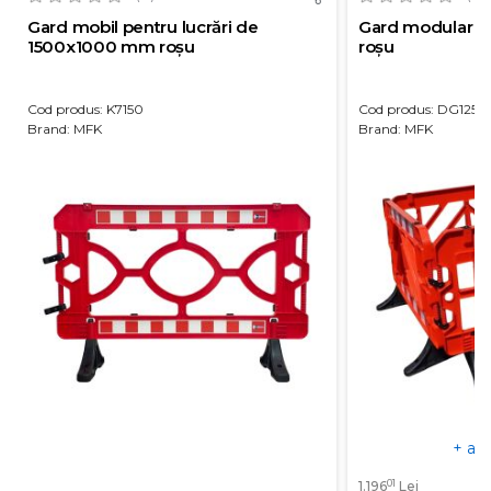
Gard mobil pentru lucrări de
Gard modular tip
1500x1000 mm roșu
roșu
Cod produs: K7150
Cod produs: DG1251
Brand: MFK
Brand: MFK
+ alt
01
1.196
Lei