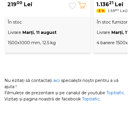
00
21
219
Lei
1.136
Lei
80
-5 %
(-59
Lei)
În stoc
În stoc furnizor
Livrare
Marţi, 11 august
Livrare
Marţi, 11
1500x1000 mm, 12.5 kg
4 bariere 1500x1
Nu ezitați să contactați
aici
specialiștii noștri pentru a vă
ajuta !
Filmulețe de prezentare și pe canalul de youtube
Toptrafic
.
Vizitați și pagina noastră de facebook
Toptrafic
.