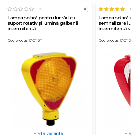
(0)
(1)
Lampa solară pentru lucrări cu
Lampa solară ro
suport rotativ și lumină galbenă
semnalizare lucr
intermitentă
intermitentă și s
Cod produs: DG11811
Cod produs: DG11813
+ alte variante
+ alt