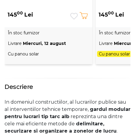
00
00
145
Lei
145
Lei
În stoc furnizor
În stoc furnizor
Livrare
Miercuri, 12 august
Livrare
Miercuri,
Cu panou solar
Cu panou solar
Descriere
In domeniul constructiilor, al lucrarilor publice sau
al interventiilor tehnice temporare,
gardul modular
pentru lucrari tip tarc alb
reprezinta una dintre
cele mai eficiente metode de
delimitare,
securizare si organizare a zonelor de lucru
.