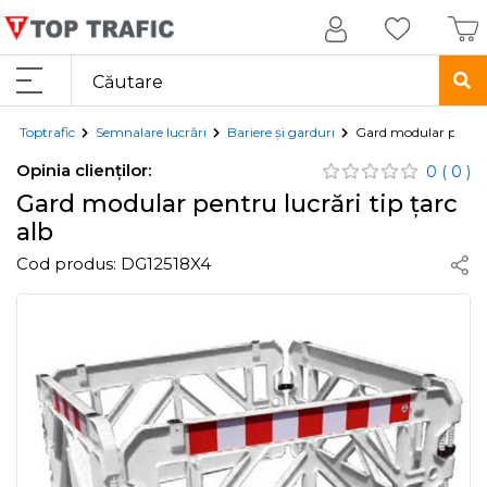
Toptrafic
Semnalare lucrări
Bariere și garduri
Gard modular pentru 
Opinia clienților:
0
( 0 )
Gard modular pentru lucrări tip țarc
alb
Cod produs:
DG12518X4