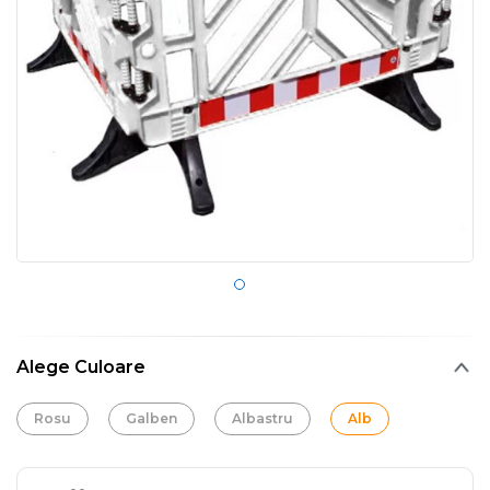
Alege Culoare
Rosu
Galben
Albastru
Alb