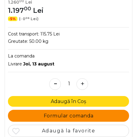
00
1.260
Lei
00
1.197
Lei
06
-5%
(- 0
Lei)
Cost transport:
115.75 Lei
Greutate:
50.00 kg
La comanda
Livrare
Joi, 13 august
-
+
Adaugă în Coș
Formular comanda
Adaugă la favorite