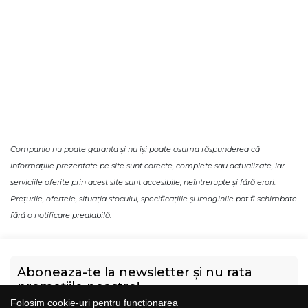
Compania nu poate garanta și nu își poate asuma răspunderea că
informațiile prezentate pe site sunt corecte, complete sau actualizate, iar
serviciile oferite prin acest site sunt accesibile, neîntrerupte și fără erori.
Prețurile, ofertele, situația stocului, specificațiile și imaginile pot fi schimbate
fără o notificare prealabilă.
Aboneaza-te la newsletter și nu rata
promoțiile noastre!
Folosim cookie-uri pentru funcționarea