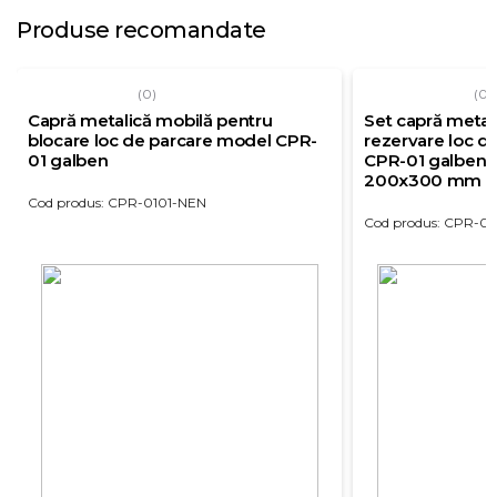
Produse recomandate
(0)
(0)
Capră metalică mobilă pentru
Set capră metal
blocare loc de parcare model CPR-
rezervare loc d
01 galben
CPR-01 galben ș
200x300 mm d
Cod produs: CPR-0101-NEN
Cod produs: CPR-0