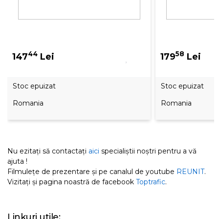
44
58
147
Lei
179
Lei
Stoc epuizat
Stoc epuizat
Romania
Romania
Nu ezitați să contactați
aici
specialiștii noștri pentru a vă
ajuta !
Filmulețe de prezentare și pe canalul de youtube
REUNIT
.
Vizitați și pagina noastră de facebook
Toptrafic
.
Linkuri utile: