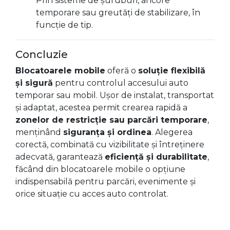
Prin sisteme de șuruburi, ancore
temporare sau greutăți de stabilizare, în
funcție de tip.
Concluzie
Blocatoarele mobile
oferă o
soluție flexibilă
și sigură
pentru controlul accesului auto
temporar sau mobil. Ușor de instalat, transportat
și adaptat, acestea permit crearea rapidă a
zonelor de restricție sau parcări temporare
,
menținând
siguranța și ordinea
. Alegerea
corectă, combinată cu vizibilitate și întreținere
adecvată, garantează
eficiență și durabilitate
,
făcând din blocatoarele mobile o opțiune
indispensabilă pentru parcări, evenimente și
orice situație cu acces auto controlat.