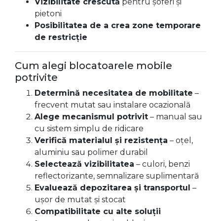
Vizibilitate crescută
pentru șoferi și
pietoni
Posibilitatea de a crea zone temporare
de restricție
Cum alegi blocatoarele mobile
potrivite
Determină necesitatea de mobilitate
–
frecvent mutat sau instalare ocazională
Alege mecanismul potrivit
– manual sau
cu sistem simplu de ridicare
Verifică materialul și rezistența
– oțel,
aluminiu sau polimer durabil
Selectează vizibilitatea
– culori, benzi
reflectorizante, semnalizare suplimentară
Evaluează depozitarea și transportul
–
ușor de mutat și stocat
Compatibilitate cu alte soluții