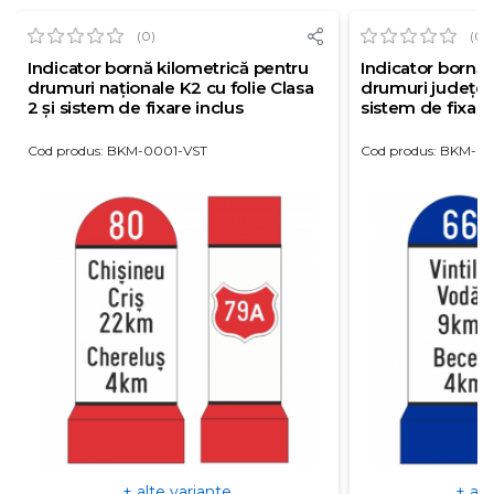
(0)
(0)
Indicator bornă kilometrică pentru
Indicator bornă 
drumuri naționale K2 cu folie Clasa
drumuri județene,
2 și sistem de fixare inclus
sistem de fixare
Cod produs: BKM-0001-VST
Cod produs: BKM-0
+ alte variante
+ alt