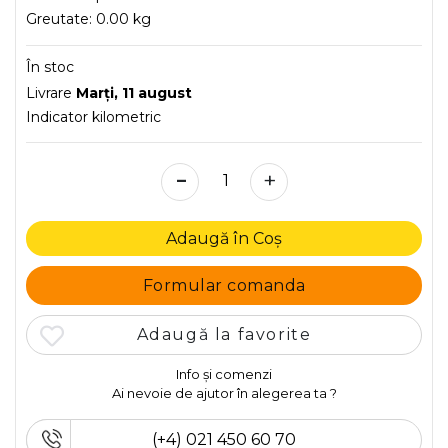
Greutate:
0.00 kg
În stoc
Livrare
Marţi, 11 august
Indicator kilometric
-
+
Adaugă în Coș
Formular comanda
Adaugă la favorite
Info și comenzi
Ai nevoie de ajutor în alegerea ta ?
(+4) 021 450 60 70