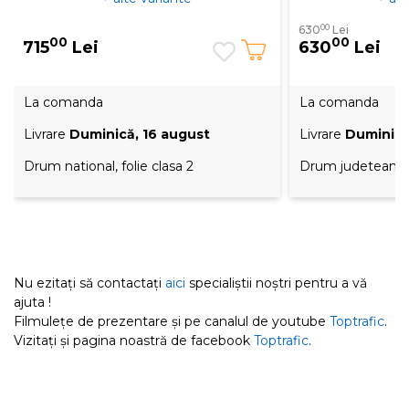
00
630
Lei
00
00
715
Lei
630
Lei
La comanda
La comanda
Livrare
Duminică, 16 august
Livrare
Duminică
Drum national, folie clasa 2
Drum judetean, fo
Nu ezitați să contactați
aici
specialiștii noștri pentru a vă
ajuta !
Filmulețe de prezentare și pe canalul de youtube
Toptrafic
.
Vizitați și pagina noastră de facebook
Toptrafic
.