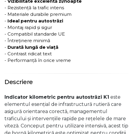
-
Vizibilitate excelentă zi/noapte
- Rezistență la trafic intens
- Materiale durabile premium
-
Ideal pentru autostrăzi
- Montaj rapid și sigur
- Compatibil standarde UE
- Întreținere minimă
-
Durată lungă de viață
- Contrast ridicat text
- Performanță în orice vreme
Descriere
Indicator kilometric pentru autostrăzi K1
este
elementul esențial de infrastructură rutieră care
asigură orientarea corectă, managementul
traficului și intervențiile rapide pe rețelele de mare
viteză. Conceput pentru utilizare intensivă, acest tip
de bornă kilometrică este optimizat pentru condiții