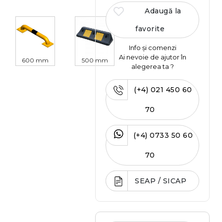
Adaugă la
favorite
Info și comenzi
Ai nevoie de ajutor în
600 mm
500 mm
alegerea ta ?
(+4) 021 450 60
70
(+4) 0733 50 60
70
SEAP / SICAP