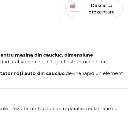
Descarcă
prezentare
pentru masina din cauciuc, dimensiune
nd atât vehiculele, cât și infrastructura din jur.
itator roți auto din cauciuc
devine rapid un element
cule. Rezultatul? Costuri de reparație, reclamații și un