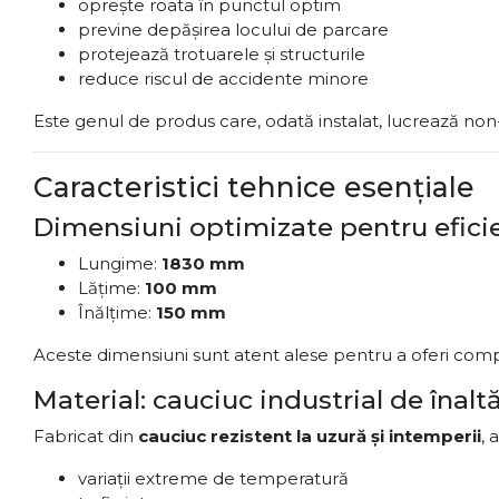
oprește roata în punctul optim
previne depășirea locului de parcare
protejează trotuarele și structurile
reduce riscul de accidente minore
Este genul de produs care, odată instalat, lucrează n
Caracteristici tehnice esențiale
Dimensiuni optimizate pentru efic
Lungime:
1830 mm
Lățime:
100 mm
Înălțime:
150 mm
Aceste dimensiuni sunt atent alese pentru a oferi compat
Material: cauciuc industrial de înalt
Fabricat din
cauciuc rezistent la uzură și intemperii
, 
variații extreme de temperatură