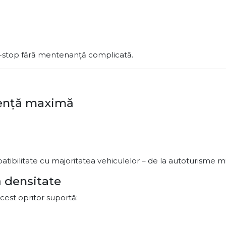
on-stop fără mentenanță complicată.
iență maximă
ibilitate cu majoritatea vehiculelor – de la autoturisme mici
ă densitate
acest opritor suportă: