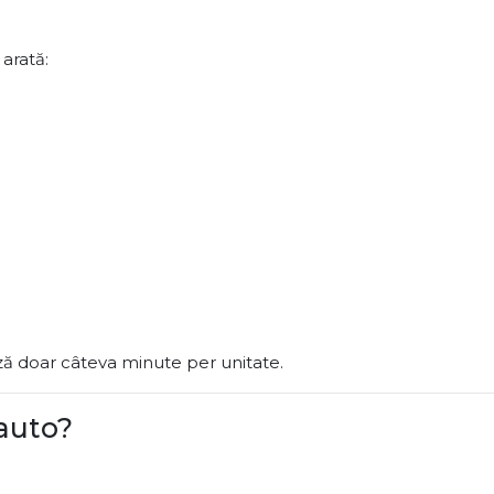
arată:
ează doar câteva minute per unitate.
 auto?