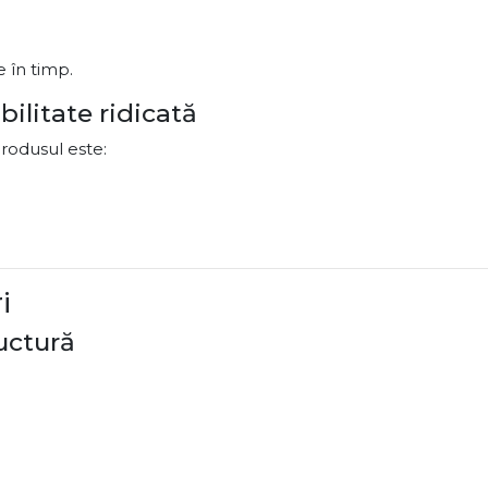
e în timp.
bilitate ridicată
produsul este:
i
ructură