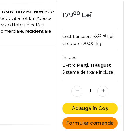
de 1830x100x150 mm
este
00
179
Lei
a poziția roților. Acesta
izibilitate ridicată și
 comerciale, rezidențiale
25 lei
Cost transport:
63
Lei
Greutate:
20.00 kg
În stoc
Livrare
Marţi, 11 august
Sisteme de fixare incluse
-
+
Adaugă în Coș
Formular comanda