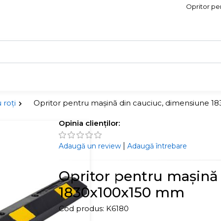
Opritor pe
 roți
Opritor pentru mașină din cauciuc, dimensiune 
Opinia clienților:
|
Adaugă un review
Adaugă întrebare
Opritor pentru mașină
1830x100x150 mm
Cod produs:
K6180