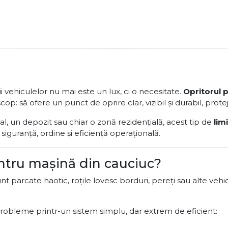
i vehiculelor nu mai este un lux, ci o necesitate.
Opritorul 
: să ofere un punct de oprire clar, vizibil și durabil, protejâ
l, un depozit sau chiar o zonă rezidențială, acest tip de
lim
 siguranță, ordine și eficiență operațională.
entru mașină din cauciuc?
nt parcate haotic, roțile lovesc borduri, pereți sau alte vehi
robleme printr-un sistem simplu, dar extrem de eficient: