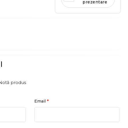
prezentare
l
Notă produs
*
Email