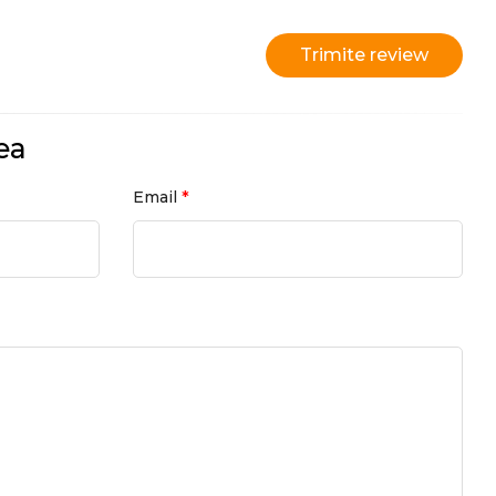
Trimite review
ea
*
Email