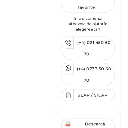
favorite
Info și comenzi
Ai nevoie de ajutor în
alegerea ta ?
(+4) 021 450 60
70
(+4) 0733 50 60
70
SEAP / SICAP
Descarcă