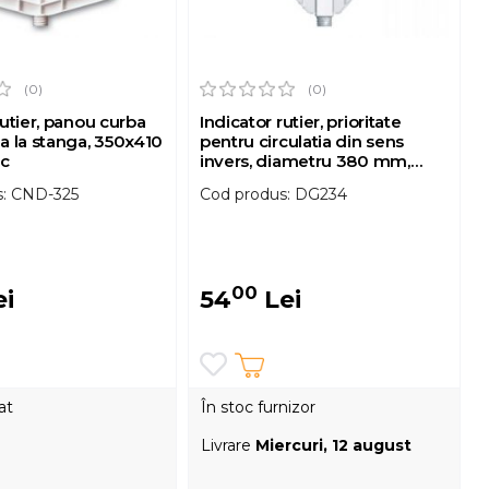
(0)
(0)
rutier, panou curba
Indicator rutier, prioritate
a la stanga, 350x410
pentru circulatia din sens
ic
invers, diametru 380 mm,
plastic
s: CND-325
Cod produs: DG234
00
i
54
Lei
at
În stoc furnizor
Livrare
Miercuri, 12 august