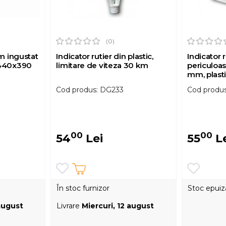
(0)
um ingustat
Indicator rutier din plastic,
Indicator 
 440x390
limitare de viteza 30 km
periculoas
mm, plast
Cod produs: DG233
Cod produ
00
00
54
Lei
55
Le
În stoc furnizor
Stoc epuiz
 august
Livrare
Miercuri, 12 august