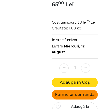
00
65
Lei
00
Cost transport:
30 lei
Lei
Greutate:
1.00 kg
În stoc furnizor
Livrare
Miercuri, 12
august
-
+
Adaugă în Coș
Formular comanda
Adaugă la