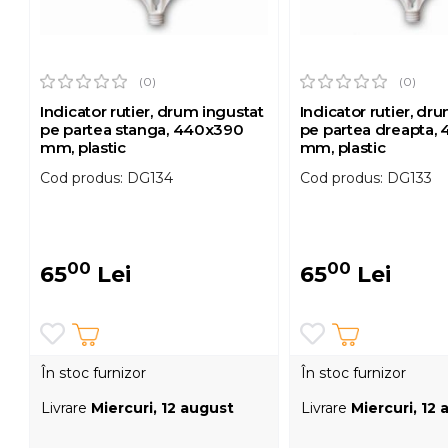
(0)
(0)
Indicator rutier, drum ingustat
Indicator rutier, dr
pe partea stanga, 440x390
pe partea dreapta,
mm, plastic
mm, plastic
Cod produs: DG134
Cod produs: DG133
00
00
65
Lei
65
Lei
În stoc furnizor
În stoc furnizor
Livrare
Miercuri, 12 august
Livrare
Miercuri, 12