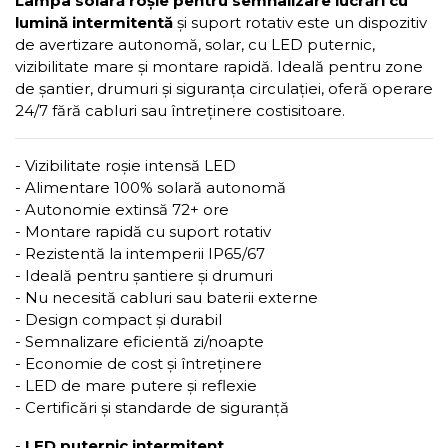
Lampa solară roșie pentru semnalizare lucrări cu
lumină intermitentă
și suport rotativ este un dispozitiv
de avertizare autonomă, solar, cu LED puternic,
vizibilitate mare și montare rapidă. Ideală pentru zone
de șantier, drumuri și siguranța circulației, oferă operare
24/7 fără cabluri sau întreținere costisitoare.
- Vizibilitate roșie intensă LED
- Alimentare 100% solară autonomă
- Autonomie extinsă 72+ ore
- Montare rapidă cu suport rotativ
- Rezistentă la intemperii IP65/67
- Ideală pentru șantiere și drumuri
- Nu necesită cabluri sau baterii externe
- Design compact și durabil
- Semnalizare eficientă zi/noapte
- Economie de cost și întreținere
- LED de mare putere și reflexie
- Certificări și standarde de siguranță
-
LED puternic intermitent