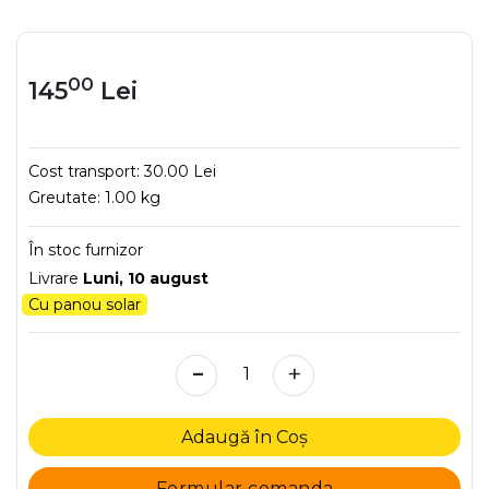
00
145
Lei
Cost transport:
30.00 Lei
Greutate:
1.00 kg
În stoc furnizor
Livrare
Luni, 10 august
Cu panou solar
-
+
Adaugă în Coș
Formular comanda