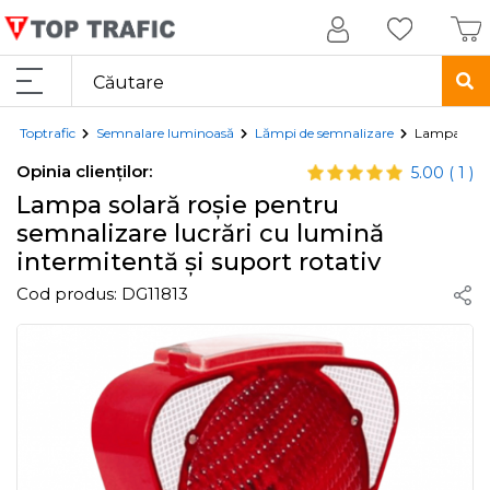
Toptrafic
Semnalare luminoasă
Lămpi de semnalizare
Lampa solar
Opinia clienților:
5.00
( 1 )
Lampa solară roșie pentru
semnalizare lucrări cu lumină
intermitentă și suport rotativ
Cod produs:
DG11813