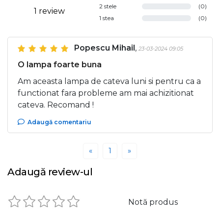
2 stele
(0)
1 review
1 stea
(0)
Popescu Mihail
,
23-03-2024 09:05
O lampa foarte buna
Am aceasta lampa de cateva luni si pentru ca a
functionat fara probleme am mai achizitionat
cateva. Recomand !
Adaugă comentariu
Previous
Next
«
1
»
Adaugă review-ul
Notă produs