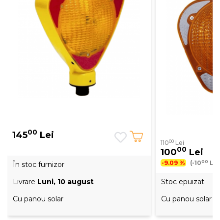
00
145
Lei
00
110
Lei
00
100
Lei
00
-9.09 %
(-10
Lei
În stoc furnizor
Livrare
Luni, 10 august
Stoc epuizat
Cu panou solar
Cu panou solar