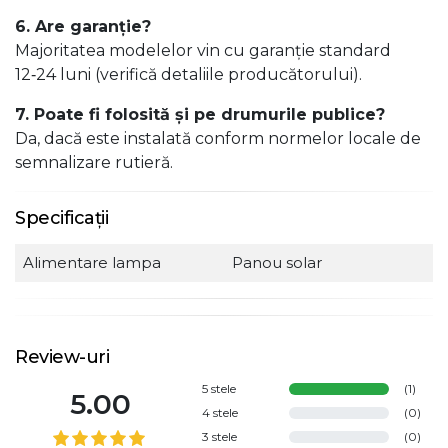
6. Are garanție?
Majoritatea modelelor vin cu garanție standard
12‑24 luni (verifică detaliile producătorului).
7. Poate fi folosită și pe drumurile publice?
Da, dacă este instalată conform normelor locale de
semnalizare rutieră.
Specificații
Alimentare lampa
Panou solar
Review-uri
5 stele
(1)
5.00
4 stele
(0)
3 stele
(0)