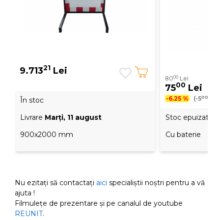
21
9.713
Lei
00
80
Lei
00
75
Lei
00
-6.25 %
(-5
Lei
În stoc
Livrare
Marţi, 11 august
Stoc epuizat
900x2000 mm
Cu baterie
Nu ezitați să contactați
aici
specialiștii noștri pentru a vă
ajuta !
Filmulețe de prezentare și pe canalul de youtube
REUNIT
.