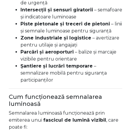
de urgență
Intersecții și sensuri giratorii
– semafoare
și indicatoare luminoase
Piste pietonale și treceri de pietoni
– linii
și semnale luminoase pentru siguranță
Zone industriale și logistice
– avertizare
pentru utilaje și angajați
Parcări și aeroporturi
– balize și marcaje
vizibile pentru orientare
Șantiere și lucrări temporare
–
semnalizare mobilă pentru siguranța
participanților
Cum funcționează semnalarea
luminoasă
Semnalarea luminoasă funcționează prin
emiterea unui
fascicul de lumină vizibil
, care
poate fi: