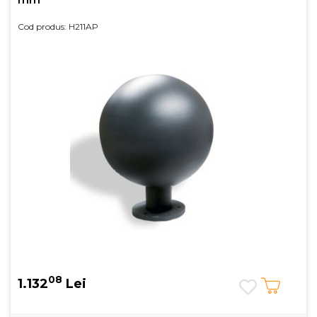
Cod produs: H211AP
08
1.132
Lei