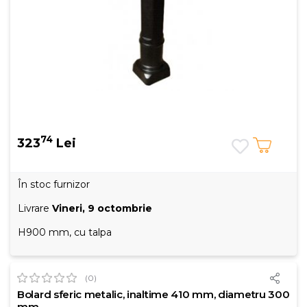
74
323
Lei
În stoc furnizor
Livrare
Vineri, 9 octombrie
H900 mm, cu talpa
(0)
Bolard sferic metalic, inaltime 410 mm, diametru 300
mm