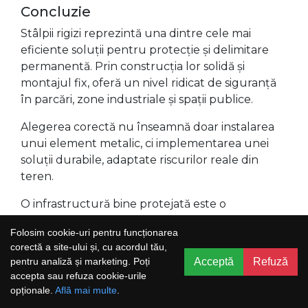
Concluzie
Stâlpii rigizi reprezintă una dintre cele mai
eficiente soluții pentru protecție și delimitare
permanentă. Prin construcția lor solidă și
montajul fix, oferă un nivel ridicat de siguranță
în parcări, zone industriale și spații publice.
Alegerea corectă nu înseamnă doar instalarea
unui element metalic, ci implementarea unei
soluții durabile, adaptate riscurilor reale din
teren.
O infrastructură bine protejată este o
infrastructură sigură, eficientă și pregătită
Folosim cookie-uri pentru funcționarea
pentru utilizare intensă pe termen lung.
corectă a site-ului și, cu acordul tău,
Acceptă
Refuză
pentru analiză și marketing. Poți
accepta sau refuza cookie-urile
opționale.
Află mai multe
.
Produse recomandate