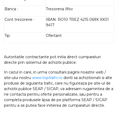
Banca :
Trezoreria Ilfov
Cont trezorerie :
IBAN: RO10 TREZ 4215 069X XX01
9417
Tip:
Ofertant
Autoritatile contractante pot initia direct cumparaturi
directe prin sistemul de achizitii publice.
In cazul in care, in urma consultarii paginii noastre web /
site-ului nostru
www.toptrafic.ro
doriti sa achizitionati si alte
produse de siguranta trafic, care nu figureaza pe site-ul de
achizitii publice SEAP / SICAP, va adresam rugamintea de a
ne contacta pentru oferte personalizate, sau pentru a
completa produsele lipsa de pe platforma SEAP / SICAP
pentru a se putea face initierea de cumparaturi directe.