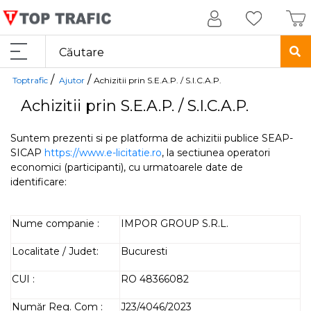
/
/
Toptrafic
Ajutor
Achizitii prin S.E.A.P. / S.I.C.A.P.
Achizitii prin S.E.A.P. / S.I.C.A.P.
Suntem prezenti si pe platforma de achizitii publice SEAP-
SICAP
https://www.e-licitatie.ro
, la sectiunea operatori
economici (participanti), cu urmatoarele date de
identificare:
Nume companie :
IMPOR GROUP S.R.L.
Localitate / Judet:
Bucuresti
CUI :
RO 48366082
Număr Reg. Com :
J23/4046/2023