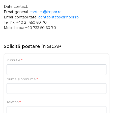
Date contact:
Email general:
contact@impor.ro
Email contabilitate:
contabilitate@impor.ro
Tel. fix: +40 21 450 60 70
Mobil birou: +40 733 50 60 70
Solicită postare în SICAP
Instituție
*
Nume și prenume
*
Telefon
*