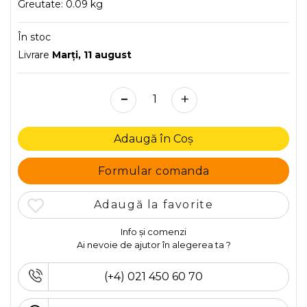
Greutate:
0.09 kg
În stoc
Livrare
Marţi, 11 august
-
+
Adaugă în Coș
Formular comanda
Adaugă la favorite
Info și comenzi
Ai nevoie de ajutor în alegerea ta ?
(+4) 021 450 60 70