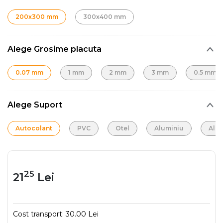
200x300 mm
300x400 mm
Alege Grosime placuta
0.07 mm
1 mm
2 mm
3 mm
0.5 mm
Alege Suport
Autocolant
PVC
Otel
Aluminiu
Alu
25
21
Lei
Cost transport:
30.00 Lei