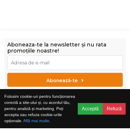
Aboneaza-te la newsletter și nu rata
promoțiile noastre!
Abonează-te
Vreau să primesc newsletter cu promoțiile magazinului.
Folosim cookie-uri pentru funcționarea
Află mai multe în
Politica de confidențialitate
corectă a site-ului și, cu acordul tău,
Acceptă
Refuză
pentru analiză și marketing. Poți
accepta sau refuza cookie-urile
opționale.
Află mai multe
.
Comenzi și suport
Informații
Luni - Vineri
Contact