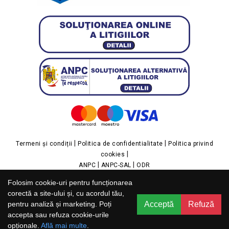
|
|
Termeni și condiții
Politica de confidentialitate
Politica privind
|
cookies
|
|
ANPC
ANPC-SAL
ODR
Folosim cookie-uri pentru funcționarea
IMPOR GROUP SRL
Str. Miron Cristea, nr. 33, Cod poștal 077006, Copăceni, Ilfov,
corectă a site-ului și, cu acordul tău,
J23/40446/2023, Cod fiscal RO48366082,
Acceptă
Refuză
pentru analiză și marketing. Poți
Cod CAEN 4120, Cap. social 200 Lei
accepta sau refuza cookie-urile
opționale.
Află mai multe
.
Copyright ©2026 toptrafic.ro | Website realizat de