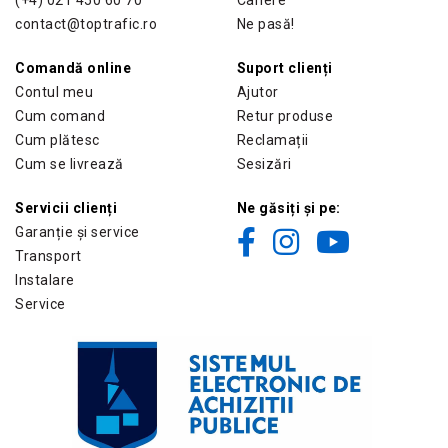
(+4) 021 450 60 70
Cariere
contact@toptrafic.ro
Ne pasă!
Comandă online
Suport clienți
Contul meu
Ajutor
Cum comand
Retur produse
Cum plătesc
Reclamații
Cum se livrează
Sesizări
Servicii clienți
Ne găsiți și pe:
Garanție și service
Transport
Instalare
Service