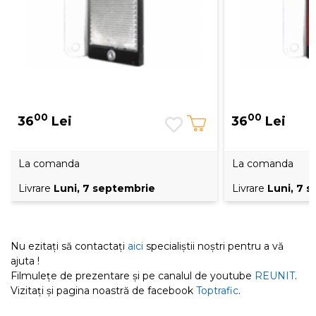
00
00
36
Lei
36
Lei
La comanda
La comanda
Livrare
Luni, 7 septembrie
Livrare
Luni, 7 
Nu ezitați să contactați
aici
specialiștii noștri pentru a vă
ajuta !
Filmulețe de prezentare și pe canalul de youtube
REUNIT
.
Vizitați și pagina noastră de facebook
Toptrafic
.