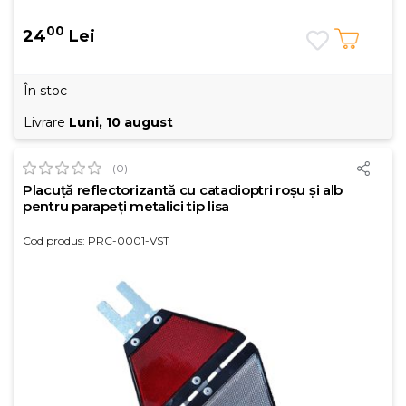
00
24
Lei
În stoc
Livrare
Luni, 10 august
(0)
Placuță reflectorizantă cu catadioptri roșu și alb
pentru parapeți metalici tip lisa
Cod produs: PRC-0001-VST