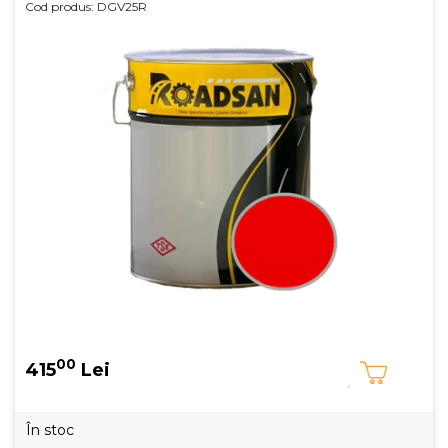
Cod produs: DGV25R
00
415
Lei
În stoc