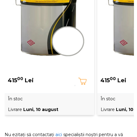
00
00
415
Lei
415
Lei
În stoc
În stoc
Livrare
Luni, 10 august
Livrare
Luni, 10
Nu ezitați să contactați
aici
specialiștii noștri pentru a vă