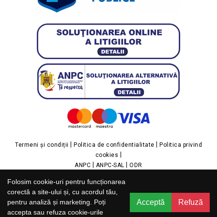
|
|
Termeni și condiții
Politica de confidentialitate
Politica privind
|
cookies
|
|
ANPC
ANPC-SAL
ODR
Folosim cookie-uri pentru funcționarea
IMPOR GROUP SRL
Str. Miron Cristea, nr. 33, Cod poștal 077006, Copăceni, Ilfov,
corectă a site-ului și, cu acordul tău,
J23/40446/2023, Cod fiscal RO48366082,
Acceptă
Refuză
pentru analiză și marketing. Poți
Cod CAEN 4120, Cap. social 200 Lei
accepta sau refuza cookie-urile