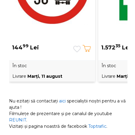
99
35
144
Lei
1.572
Lei
În stoc
În stoc
Livrare
Marţi, 11 august
Livrare
Marţi, 1
Nu ezitați să contactați
aici
specialiștii noștri pentru a vă
ajuta !
Filmulețe de prezentare și pe canalul de youtube
REUNIT
.
Vizitați și pagina noastră de facebook
Toptrafic
.