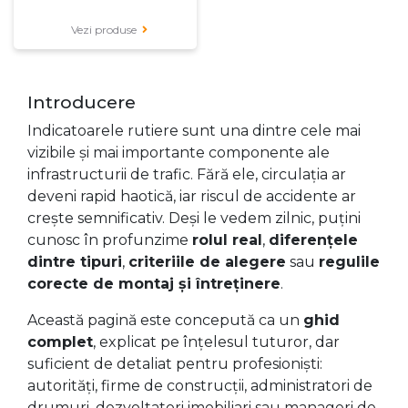
Vezi produse
Introducere
Indicatoarele rutiere sunt una dintre cele mai
vizibile și mai importante componente ale
infrastructurii de trafic. Fără ele, circulația ar
deveni rapid haotică, iar riscul de accidente ar
crește semnificativ. Deși le vedem zilnic, puțini
cunosc în profunzime
rolul real
,
diferențele
dintre tipuri
,
criteriile de alegere
sau
regulile
corecte de montaj și întreținere
.
Această pagină este concepută ca un
ghid
complet
, explicat pe înțelesul tuturor, dar
suficient de detaliat pentru profesioniști:
autorități, firme de construcții, administratori de
drumuri, dezvoltatori imobiliari sau manageri de