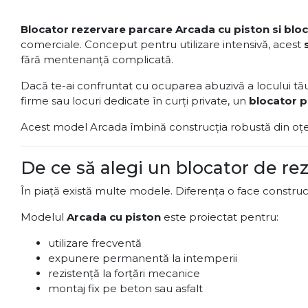
Blocator rezervare parcare Arcada cu piston si bloc
comerciale. Conceput pentru utilizare intensivă, acest
fără mentenanță complicată.
Dacă te-ai confruntat cu ocuparea abuzivă a locului tău d
firme sau locuri dedicate în curți private, un
blocator p
Acest model Arcada îmbină construcția robustă din oțel c
De ce să alegi un blocator de re
În piață există multe modele. Diferența o face construcția,
Modelul
Arcada cu piston
este proiectat pentru:
utilizare frecventă
expunere permanentă la intemperii
rezistență la forțări mecanice
montaj fix pe beton sau asfalt