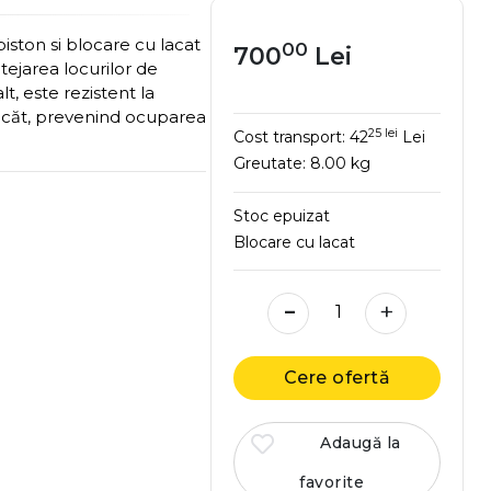
iston si blocare cu lacat
00
700
Lei
tejarea locurilor de
t, este rezistent la
lacăt, prevenind ocuparea
25 lei
Cost transport:
42
Lei
Greutate:
8.00 kg
Stoc epuizat
Blocare cu lacat
-
+
Cere ofertă
Adaugă la
favorite