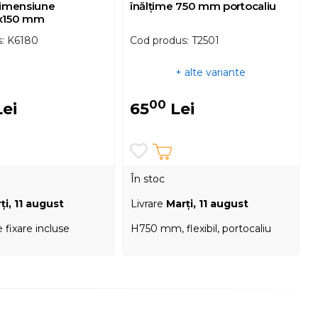
dimensiune
înălțime 750 mm portocaliu
x150 mm
s: K6180
Cod produs: T2501
+ alte variante
00
ei
65
Lei
În stoc
ţi, 11 august
Livrare
Marţi, 11 august
 fixare incluse
H750 mm, flexibil, portocaliu