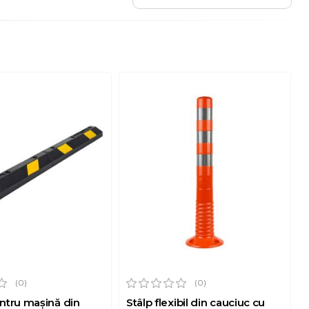
(0)
(0)
entru mașină din
Stâlp flexibil din cauciuc cu