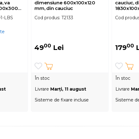
a, va
dimensiune 600x100x120
cauciuc, 
200x300
mm, din cauciuc
1830x100
l, 0.07
01-LBS
Cod produs: T2133
Cod produ
nte
00
00
49
Lei
179
L
În stoc
În stoc
ust
Livrare
Marţi, 11 august
Livrare
Mar
Sisteme de fixare incluse
Sisteme de