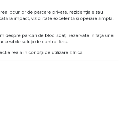
ea locurilor de parcare private, rezidențiale sau
cată la impact, vizibilitate excelentă și operare simplă,
im despre parcări de bloc, spații rezervate în fața unei
ccesibile soluții de control fizic.
e reală în condiții de utilizare zilnică.