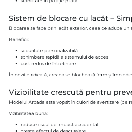
stabilitate în poziție pliată
Sistem de blocare cu lacăt – Simp
Blocarea se face prin lacăt exterior, ceea ce aduce un a
Beneficii:
securitate personalizabilă
schimbare rapidă a sistemului de acces
cost redus de întreținere
În poziție ridicată, arcada se blochează ferm și împiedi
Vizibilitate crescută pentru prev
Modelul Arcada este vopsit în culori de avertizare (de re
Vizibilitatea bună:
reduce riscul de impact accidental
crește efectul de descurajare