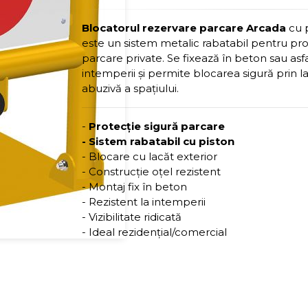
Blocatorul rezervare parcare Arcada
cu p
este un sistem metalic rabatabil pentru pro
parcare private. Se fixează în beton sau asfal
intemperii și permite blocarea sigură prin 
abuzivă a spațiului.
-
Protecție sigură parcare
- Sistem rabatabil cu piston
- Blocare cu lacăt exterior
- Construcție oțel rezistent
- Montaj fix în beton
- Rezistent la intemperii
- Vizibilitate ridicată
- Ideal rezidențial/comercial