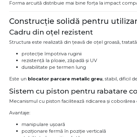
Forma arcuită distribuie mai bine forța la impact compa
Construcție solidă pentru utiliza
Cadru din oțel rezistent
Structura este realizată din țeavă de oțel groasă, tratată
protecție împotriva ruginii
rezistență la ploaie, zăpadă și UV
durabilitate pe termen lung
Este un
blocator parcare metalic greu
, stabil, dificil 
Sistem cu piston pentru rabatare co
Mecanismul cu piston facilitează ridicarea și coborârea c
Avantaje:
manipulare ușoară
poziționare fermă în poziție verticală