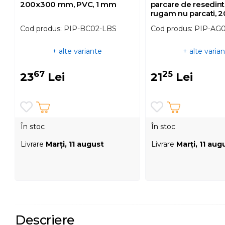
200x300 mm, PVC, 1 mm
parcare de resedint
rugam nu parcati, 
mm, autocolant viny
Cod produs: PIP-BC02-LBS
Cod produs: PIP-AG
mm
+ alte variante
+ alte varia
67
25
23
Lei
21
Lei
În stoc
În stoc
Livrare
Marţi, 11 august
Livrare
Marţi, 11 aug
Descriere