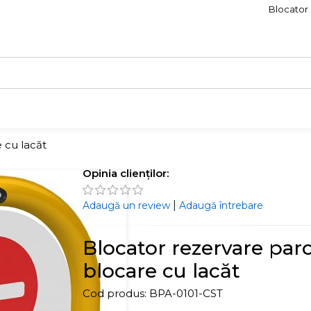
Blocator 
 cu lacăt
Opinia clienților:
|
Adaugă un review
Adaugă întrebare
Blocator rezervare parc
blocare cu lacăt
Cod produs:
BPA-0101-CST