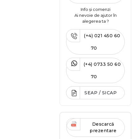
Info și comenzi
Ai nevoie de ajutor în
alegerea ta ?
(+4) 021 450 60
70
(+4) 0733 50 60
70
SEAP / SICAP
Descarcă
prezentare