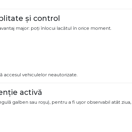
litate și control
vantaj major: poți înlocui lacătul în orice moment.
că accesul vehiculelor neautorizate.
enție activă
gulă galben sau roșu), pentru a fi ușor observabil atât ziua,