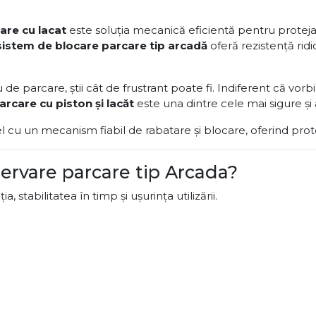
are cu lacat
este soluția mecanică eficientă pentru protejar
sistem de blocare parcare tip arcadă
oferă rezistență ridi
e parcare, știi cât de frustrant poate fi. Indiferent că vorb
arcare cu piston și lacăt
este una dintre cele mai sigure și a
u un mecanism fiabil de rabatare și blocare, oferind protecți
zervare parcare tip Arcada?
 stabilitatea în timp și ușurința utilizării.