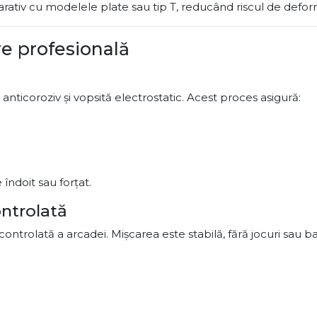
rativ cu modelele plate sau tip T, reducând riscul de defo
re profesională
 anticoroziv și vopsită electrostatic. Acest proces asigură:
de îndoit sau forțat.
ntrolată
ontrolată a arcadei. Mișcarea este stabilă, fără jocuri sau ba