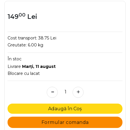
00
149
Lei
Cost transport:
38.75 Lei
Greutate:
6.00 kg
În stoc
Livrare
Marţi, 11 august
Blocare cu lacat
-
+
Adaugă în Coș
Formular comanda