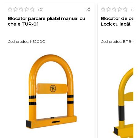
(0)
(0)
Blocator parcare pliabil manual cu
Blocator de parc
cheie TUR-01
Lock cu lacăt
Cod produs: K6200C
Cod produs: BPB-02