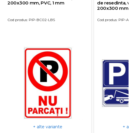
200x300 mm, PVC, 1 mm
de resedinta, va
200x300 mm, aut
mm
Cod produs: PIP-BC02-LBS
Cod produs: PIP-AG
+ alte variante
+ alt