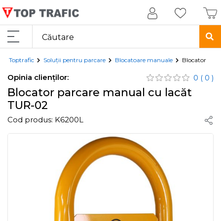
Toptrafic
Soluții pentru parcare
Blocatoare manuale
Blocator par
Opinia clienților:
0
( 0 )
Blocator parcare manual cu lacăt
TUR-02
Cod produs:
K6200L