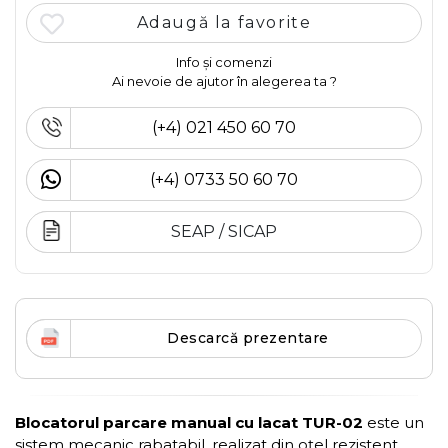
Adaugă la favorite
Info și comenzi
Ai nevoie de ajutor în alegerea ta ?
(+4) 021 450 60 70
(+4) 0733 50 60 70
SEAP / SICAP
Descarcă prezentare
Blocatorul parcare manual cu lacat TUR-02
este un
sistem mecanic rabatabil, realizat din oțel rezistent,