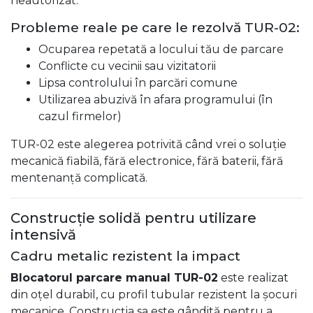
neautorizat.
Probleme reale pe care le rezolvă TUR-02:
Ocuparea repetată a locului tău de parcare
Conflicte cu vecinii sau vizitatorii
Lipsa controlului în parcări comune
Utilizarea abuzivă în afara programului (în
cazul firmelor)
TUR-02 este alegerea potrivită când vrei o soluție
mecanică fiabilă, fără electronice, fără baterii, fără
mentenanță complicată.
Construcție solidă pentru utilizare
intensivă
Cadru metalic rezistent la impact
Blocatorul parcare manual TUR-02
este realizat
din oțel durabil, cu profil tubular rezistent la șocuri
mecanice. Construcția sa este gândită pentru a