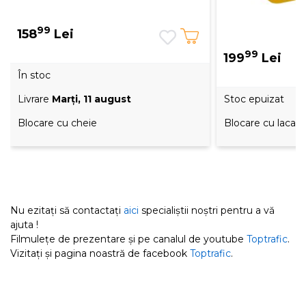
99
158
Lei
99
199
Lei
În stoc
Livrare
Marţi, 11 august
Stoc epuizat
Blocare cu cheie
Blocare cu lacat
Nu ezitați să contactați
aici
specialiștii noștri pentru a vă
ajuta !
Filmulețe de prezentare și pe canalul de youtube
Toptrafic
.
Vizitați și pagina noastră de facebook
Toptrafic
.