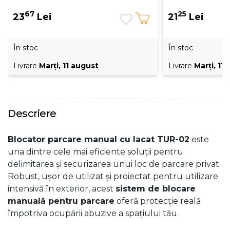
67
25
23
Lei
21
Lei
În stoc
În stoc
Livrare
Marţi, 11 august
Livrare
Marţi, 11
Descriere
Blocator parcare manual cu lacat TUR-02
este
una dintre cele mai eficiente soluții pentru
delimitarea și securizarea unui loc de parcare privat.
Robust, ușor de utilizat și proiectat pentru utilizare
intensivă în exterior, acest
sistem de blocare
manuală pentru parcare
oferă protecție reală
împotriva ocupării abuzive a spațiului tău.