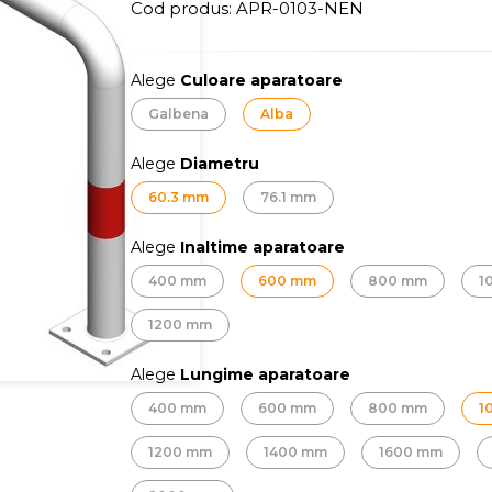
Cod produs:
APR-0103-NEN
Alege
Culoare aparatoare
Galbena
Alba
Alege
Diametru
60.3 mm
76.1 mm
Alege
Inaltime aparatoare
400 mm
600 mm
800 mm
1
1200 mm
Alege
Lungime aparatoare
400 mm
600 mm
800 mm
1
1200 mm
1400 mm
1600 mm