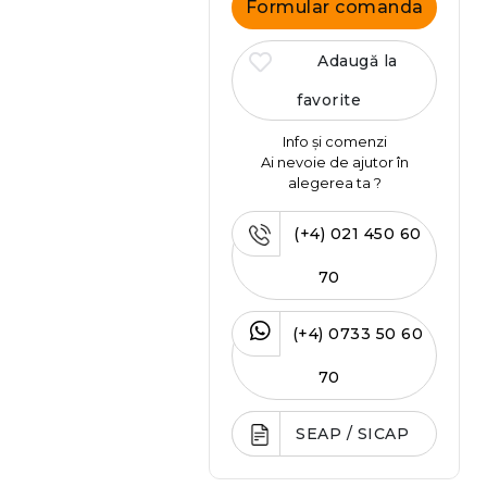
Formular comanda
Adaugă la
favorite
Info și comenzi
Ai nevoie de ajutor în
alegerea ta ?
(+4) 021 450 60
70
(+4) 0733 50 60
70
SEAP / SICAP