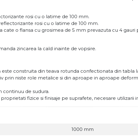
ectorizante rosi cu o latime de 100 mm.
 reflectorizante rosi cu o latime de 100 mm.
ua cate o flansa cu grosimea de 5 mm prevazuta cu 4 gauri p
manda zincarea la cald inainte de vopsire.
ste construita din teava rotunda confectionata din tabla l
esiv prin niste role metalice si din aproape in aproape def
on continuu de sudura.
oprietati fizice si finisaje pe suprafete, necesare utilizarii 
1000 mm