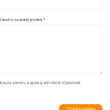
*
i avut-o cu acest produs
ului pentru a ajuta și alți clienți (Opțional)
Trimite review