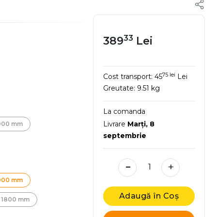
33
389
Lei
75 lei
Cost transport:
45
Lei
Greutate:
9.51 kg
La comanda
Livrare
Marţi, 8
000 mm
septembrie
-
+
000 mm
Adaugă în Coș
1800 mm