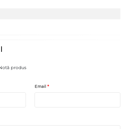
l
Notă produs
*
Email