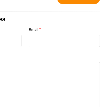
ea
*
Email