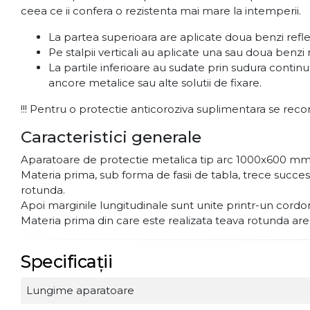
ceea ce ii confera o rezistenta mai mare la intemperii.
La partea superioara are aplicate doua benzi refl
Pe stalpii verticali au aplicate una sau doua benzi
La partile inferioare au sudate prin sudura contin
ancore metalice sau alte solutii de fixare.
!!! Pentru o protectie anticoroziva suplimentara se reco
Caracteristici generale
Aparatoare de protectie metalica tip arc 1000x600 mm e
Materia prima, sub forma de fasii de tabla, trece succ
rotunda.
Apoi marginile lungitudinale sunt unite printr-un cord
Materia prima din care este realizata teava rotunda are pr
Specificații
Lungime aparatoare