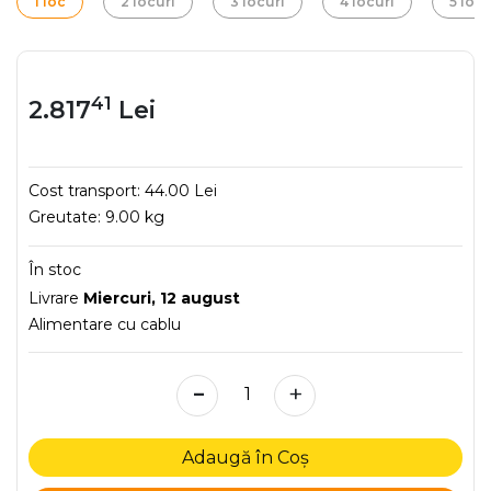
1 loc
2 locuri
3 locuri
4 locuri
5 locu
41
2.817
Lei
Cost transport:
44.00 Lei
Greutate:
9.00 kg
În stoc
Livrare
Miercuri, 12 august
Alimentare cu cablu
-
+
Adaugă în Coș