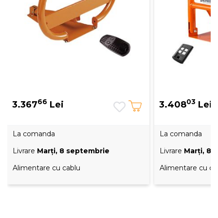
66
03
3.367
Lei
3.408
Lei
La comanda
La comanda
Livrare
Marţi, 8 septembrie
Livrare
Marţi, 8
Alimentare cu cablu
Alimentare cu ca