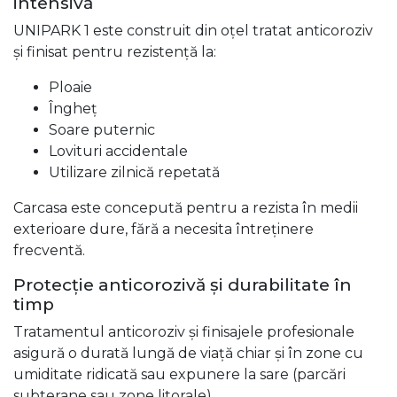
intensivă
UNIPARK 1 este construit din oțel tratat anticoroziv
și finisat pentru rezistență la:
Ploaie
Îngheț
Soare puternic
Lovituri accidentale
Utilizare zilnică repetată
Carcasa este concepută pentru a rezista în medii
exterioare dure, fără a necesita întreținere
frecventă.
Protecție anticorozivă și durabilitate în
timp
Tratamentul anticoroziv și finisajele profesionale
asigură o durată lungă de viață chiar și în zone cu
umiditate ridicată sau expunere la sare (parcări
subterane sau zone litorale).