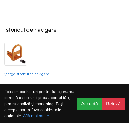
Istoricul de navigare
Șterge istoricul de navigare
Compania nu poate garanta și nu își poate asuma răspunderea că
Folosim cookie-uri pentru funcționarea
informațiile prezentate pe site sunt corecte, complete sau actualizate, iar
corectă a site-ului și, cu acordul tău,
serviciile oferite prin acest site sunt accesibile, neîntrerupte și fără erori.
Acceptă
Refuză
pentru analiză și marketing. Poți
Prețurile, ofertele, situația stocului, specificațiile și imaginile pot fi schimbate
accepta sau refuza cookie-urile
fără o notificare prealabilă.
opționale.
Află mai multe
.