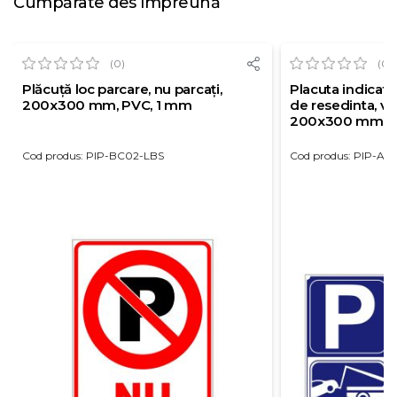
Cumpărate des împreună
(0)
(0)
Plăcuță loc parcare, nu parcați,
Placuta indicato
200x300 mm, PVC, 1 mm
de resedinta, va
200x300 mm, aut
mm
Cod produs: PIP-BC02-LBS
Cod produs: PIP-AG