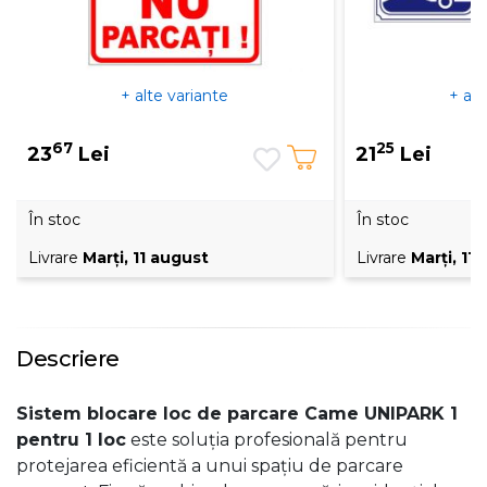
+ alte variante
+ alt
67
25
23
Lei
21
Lei
În stoc
În stoc
Livrare
Marţi, 11 august
Livrare
Marţi, 11
Descriere
Sistem blocare loc de parcare Came UNIPARK 1
pentru 1 loc
este soluția profesională pentru
protejarea eficientă a unui spațiu de parcare