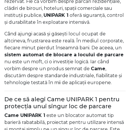
rezervat. Fie că vorbim despre parcări rezidențiale,
clădiri de birouri, hoteluri, spații comerciale sau
instituții publice,
UNIPARK 1
oferă siguranță, control
și durabilitate în exploatare intensivă.
Când ajungi acasă și găsești locul ocupat de
altcineva, frustrarea este reală. În mediul corporate,
fiecare minut pierdut înseamnă bani. De aceea, un
sistem automat de blocare a locului de parcare
nu este un moft, ci o investiție logică. Iar când
vorbim despre un produs semnat de
Came
,
discutăm despre standarde industriale, fiabilitate și
tehnologie testată în mii de aplicații europene.
De ce să alegi Came UNIPARK 1 pentru
protecția unui singur loc de parcare
Came UNIPARK 1
este un blocator automat tip
barieră rabatabilă, proiectat pentru utilizare intensă
și montaj simplu pe un singur loc de parcare. Este