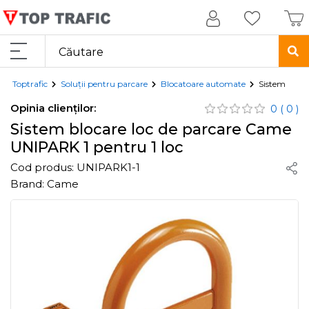
Toptrafic
Soluții pentru parcare
Blocatoare automate
Sistem bloca
Opinia clienților:
0
( 0 )
Sistem blocare loc de parcare Came
UNIPARK 1 pentru 1 loc
Cod produs:
UNIPARK1-1
Brand:
Came