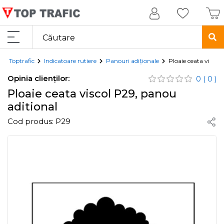
Toptrafic
Indicatoare rutiere
Panouri adiționale
Ploaie ceata viscol
Opinia clienților:
0
( 0 )
Ploaie ceata viscol P29, panou
aditional
Cod produs:
P29