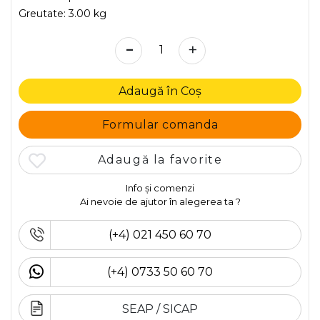
Greutate:
3.00 kg
-
+
Adaugă în Coș
Formular comanda
Adaugă la favorite
Info și comenzi
Ai nevoie de ajutor în alegerea ta ?
(+4) 021 450 60 70
(+4) 0733 50 60 70
SEAP / SICAP