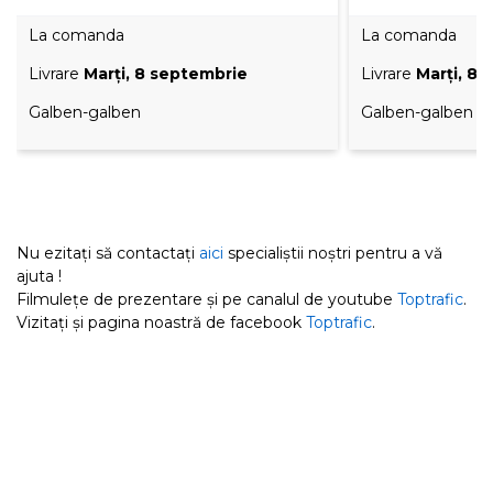
La comanda
La comanda
Livrare
Marţi, 8 septembrie
Livrare
Marţi, 8
Galben-galben
Galben-galben
Nu ezitați să contactați
aici
specialiștii noștri pentru a vă
ajuta !
Filmulețe de prezentare și pe canalul de youtube
Toptrafic
.
Vizitați și pagina noastră de facebook
Toptrafic
.