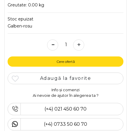
Greutate:
0.00 kg
Stoc epuizat
Galben-rosu
-
+
Cere ofertă
Adaugă la favorite
Info și comenzi
Ai nevoie de ajutor în alegerea ta ?
(+4) 021 450 60 70
(+4) 0733 50 60 70