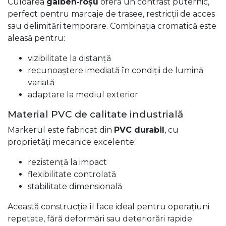
Culoarea
galben‑roșu
oferă un contrast puternic,
perfect pentru marcaje de trasee, restricții de acces
sau delimitări temporare. Combinația cromatică este
aleasă pentru:
vizibilitate la distanță
recunoaștere imediată în condiții de lumină
variată
adaptare la mediul exterior
Material PVC de calitate industrială
Markerul este fabricat din
PVC durabil
, cu
proprietăți mecanice excelente:
rezistență la impact
flexibilitate controlată
stabilitate dimensională
Această construcție îl face ideal pentru operațiuni
repetate, fără deformări sau deteriorări rapide.