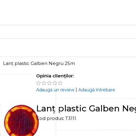
Lanț plastic Galben Negru 25m
Opinia clienților:
|
Adaugă un review
Adaugă întrebare
Lanț plastic Galben N
Cod produs:
T3111