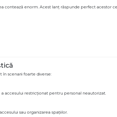
itatea contează enorm. Acest lanț răspunde perfect acestor ce
stică
t în scenarii foarte diverse:
 a accesului restricționat pentru personal neautorizat.
ccesului sau organizarea spațiilor.