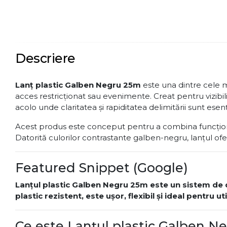
Descriere
Lanț plastic Galben Negru 25m
este una dintre cele ma
acces restricționat sau evenimente. Creat pentru vizibi
acolo unde claritatea și rapiditatea delimitării sunt esenț
Acest produs este conceput pentru a combina funcționalit
Datorită culorilor contrastante galben-negru, lanțul ofe
Featured Snippet (Google)
Lanțul plastic Galben Negru 25m este un sistem de del
plastic rezistent, este ușor, flexibil și ideal pentru ut
Ce este Lanțul plastic Galben Ne