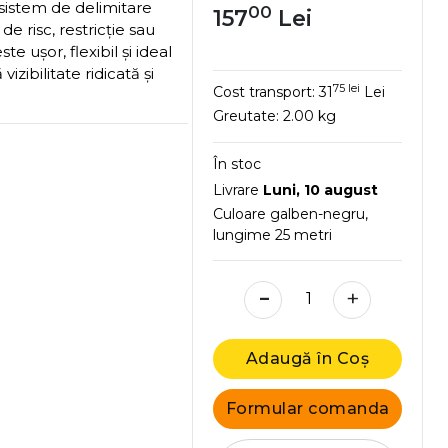
sistem de delimitare
00
157
Lei
e risc, restricție sau
te ușor, flexibil și ideal
vizibilitate ridicată și
75 lei
Cost transport:
31
Lei
Greutate:
2.00 kg
În stoc
Livrare
Luni, 10 august
Culoare galben-negru,
lungime 25 metri
-
+
Adaugă în Coș
Formular comanda