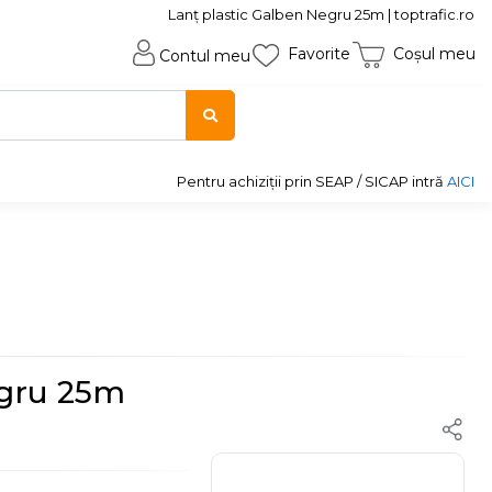
Lanț plastic Galben Negru 25m | toptrafic.ro
Favorite
Coșul meu
Contul meu
Pentru achiziții prin SEAP / SICAP intră
AICI
egru 25m