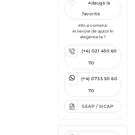
Adaugă la
favorite
Info și comenzi
Ai nevoie de ajutor în
alegerea ta ?
(+4) 021 450 60
70
(+4) 0733 50 60
70
SEAP / SICAP