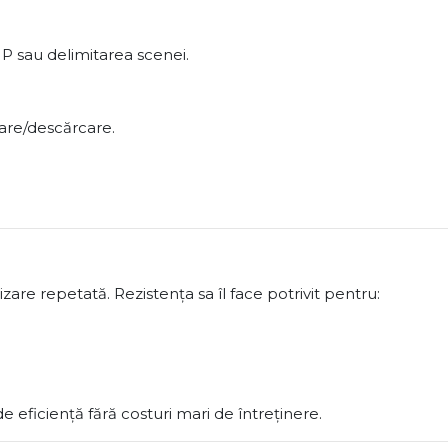
P sau delimitarea scenei.
care/descărcare.
p
lizare repetată. Rezistența sa îl face potrivit pentru:
 eficiență fără costuri mari de întreținere.