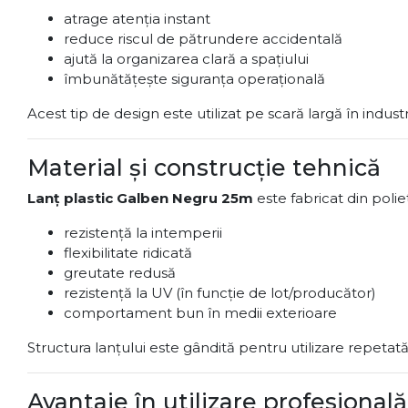
atrage atenția instant
reduce riscul de pătrundere accidentală
ajută la organizarea clară a spațiului
îmbunătățește siguranța operațională
Acest tip de design este utilizat pe scară largă în industri
Material și construcție tehnică
Lanț plastic Galben Negru 25m
este fabricat din poli
rezistență la intemperii
flexibilitate ridicată
greutate redusă
rezistență la UV (în funcție de lot/producător)
comportament bun în medii exterioare
Structura lanțului este gândită pentru utilizare repetat
Avantaje în utilizare profesională