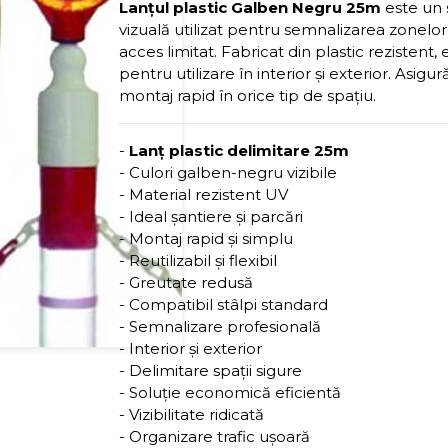
Lanțul plastic Galben Negru 25m
este un 
vizuală utilizat pentru semnalizarea zonelor d
acces limitat. Fabricat din plastic rezistent, es
pentru utilizare în interior și exterior. Asigură 
montaj rapid în orice tip de spațiu.
-
Lanț plastic delimitare 25m
- Culori galben-negru vizibile
- Material rezistent UV
- Ideal șantiere și parcări
- Montaj rapid și simplu
- Reutilizabil și flexibil
- Greutate redusă
- Compatibil stâlpi standard
- Semnalizare profesională
- Interior și exterior
- Delimitare spații sigure
- Soluție economică eficientă
- Vizibilitate ridicată
- Organizare trafic ușoară