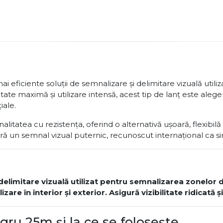
i eficiente soluții de semnalizare și delimitare vizuală utiliz
litate maximă și utilizare intensă, acest tip de lanț este 
iale.
atea cu rezistența, oferind o alternativă ușoară, flexibilă 
ră un semnal vizual puternic, recunoscut internațional ca simb
imitare vizuală utilizat pentru semnalizarea zonelor de 
ilizare în interior și exterior. Asigură vizibilitate ridicată 
gru 25m și la ce se folosește