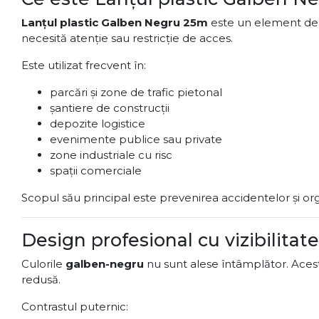
Lanțul plastic Galben Negru 25m
este un element de s
necesită atenție sau restricție de acces.
Este utilizat frecvent în:
parcări și zone de trafic pietonal
șantiere de construcții
depozite logistice
evenimente publice sau private
zone industriale cu risc
spații comerciale
Scopul său principal este prevenirea accidentelor și org
Design profesional cu vizibilita
Culorile
galben-negru
nu sunt alese întâmplător. Aceste
redusă.
Contrastul puternic: