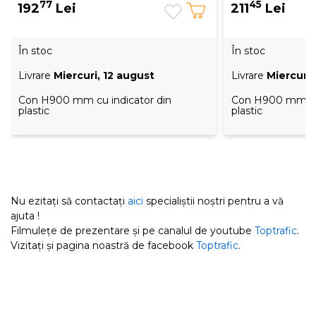
77
45
192
Lei
211
Lei
În stoc
În stoc
Livrare
Miercuri, 12 august
Livrare
Miercuri
Con H900 mm cu indicator din
Con H900 mm cu 
plastic
plastic
Nu ezitați să contactați
aici
specialiștii noștri pentru a vă
ajuta !
Filmulețe de prezentare și pe canalul de youtube
Toptrafic
.
Vizitați și pagina noastră de facebook
Toptrafic
.