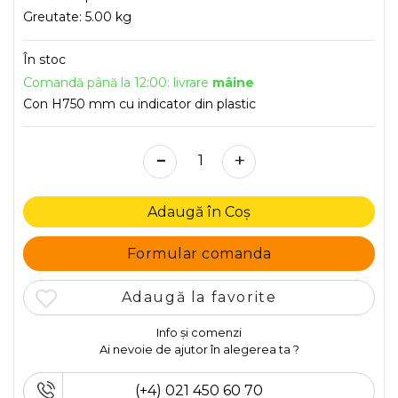
Greutate:
5.00 kg
În stoc
Comandă până la 12:00: livrare
mâine
Con H750 mm cu indicator din plastic
-
+
Adaugă în Coș
Formular comanda
Adaugă la favorite
Info și comenzi
Ai nevoie de ajutor în alegerea ta ?
(+4) 021 450 60 70