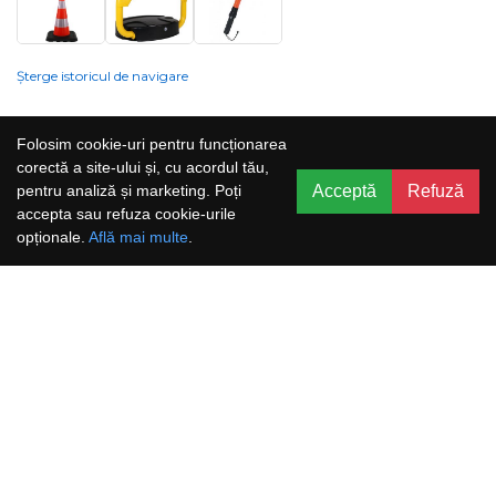
Șterge istoricul de navigare
Compania nu poate garanta și nu își poate asuma răspunderea că
Folosim cookie-uri pentru funcționarea
informațiile prezentate pe site sunt corecte, complete sau actualizate, iar
corectă a site-ului și, cu acordul tău,
serviciile oferite prin acest site sunt accesibile, neîntrerupte și fără erori.
Acceptă
Refuză
pentru analiză și marketing. Poți
Prețurile, ofertele, situația stocului, specificațiile și imaginile pot fi schimbate
accepta sau refuza cookie-urile
fără o notificare prealabilă.
opționale.
Află mai multe
.
Aboneaza-te la newsletter și nu rata
promoțiile noastre!
Abonează-te