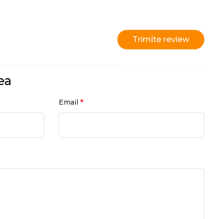
Trimite review
ea
*
Email