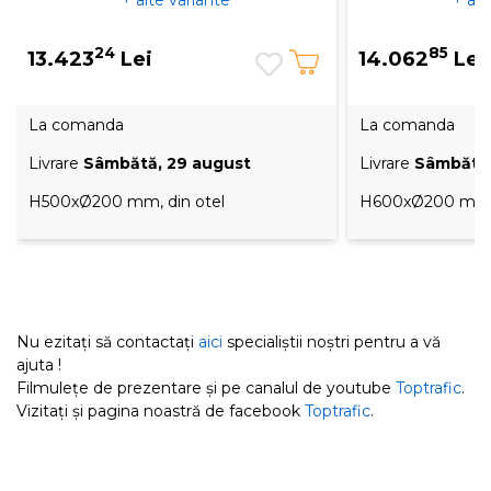
+ alte variante
+ alt
24
85
13.423
Lei
14.062
Lei
La comanda
La comanda
Livrare
Sâmbătă, 29 august
Livrare
Sâmbătă,
H500xØ200 mm, din otel
H600xØ200 mm, 
Nu ezitați să contactați
aici
specialiștii noștri pentru a vă
ajuta !
Filmulețe de prezentare și pe canalul de youtube
Toptrafic
.
Vizitați și pagina noastră de facebook
Toptrafic
.