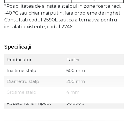
*Posibilitatea de a instala stalpul in zone foarte reci,
-40 °C sau chiar mai putin, fara probleme de inghet.
Consultati codul 2590L sau, ca alternativa pentru
instalatii existente, codul 2746L.
Specificații
Producator
Fadini
Inaltime stalp
600 mm
Diametru stalp
200 mm
Grosime stalp
4 mm
Rezistenta la impact
30.000 J
Rezistenta la rupere
160.000 J
Timp urcare
~ 5.9 s