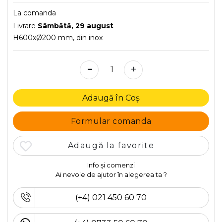
La comanda
Livrare
Sâmbătă, 29 august
H600xØ200 mm, din inox
-
+
Adaugă în Coș
Formular comanda
Adaugă la favorite
Info și comenzi
Ai nevoie de ajutor în alegerea ta ?
(+4) 021 450 60 70