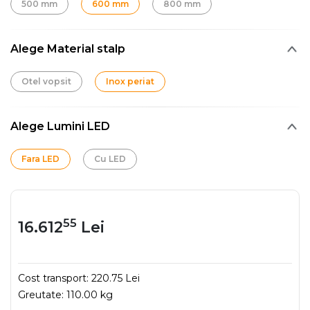
500 mm
600 mm
800 mm
Alege Material stalp
Otel vopsit
Inox periat
Alege Lumini LED
Fara LED
Cu LED
55
16.612
Lei
Cost transport:
220.75 Lei
Greutate:
110.00 kg