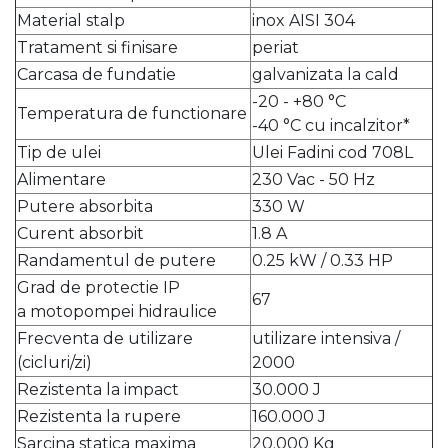
Material stalp
inox AISI 304
Tratament si finisare
periat
Carcasa de fundatie
galvanizata la cald
-20 - +80 °C
Temperatura de functionare
-40 °C cu incalzitor*
Tip de ulei
Ulei Fadini cod 708L
Alimentare
230 Vac - 50 Hz
Putere absorbita
330 W
Curent absorbit
1.8 A
Randamentul de putere
0.25 kW / 0.33 HP
Grad de protectie IP
67
a motopompei hidraulice
Frecventa de utilizare
utilizare intensiva /
(cicluri/zi)
2000
Rezistenta la impact
30.000 J
Rezistenta la rupere
160.000 J
Sarcina statica maxima
20.000 Kg