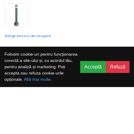
Șterge istoricul de navigare
Compania nu poate garanta și nu își poate asuma răspunderea că
Folosim cookie-uri pentru funcționarea
informațiile prezentate pe site sunt corecte, complete sau actualizate, iar
corectă a site-ului și, cu acordul tău,
serviciile oferite prin acest site sunt accesibile, neîntrerupte și fără erori.
Acceptă
Refuză
pentru analiză și marketing. Poți
Prețurile, ofertele, situația stocului, specificațiile și imaginile pot fi schimbate
accepta sau refuza cookie-urile
fără o notificare prealabilă.
opționale.
Află mai multe
.
Aboneaza-te la newsletter și nu rata
promoțiile noastre!