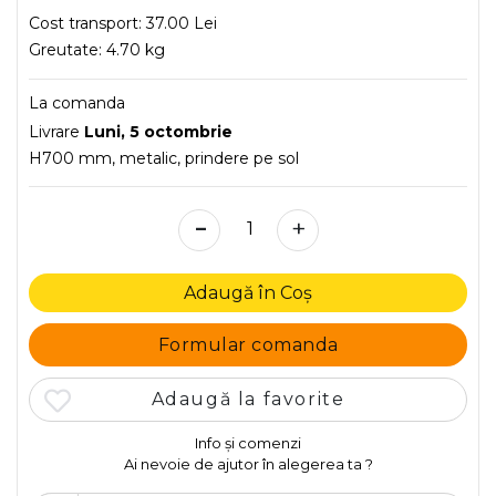
Cost transport:
37.00 Lei
Greutate:
4.70 kg
La comanda
Livrare
Luni, 5 octombrie
H700 mm, metalic, prindere pe sol
-
+
Adaugă în Coș
Formular comanda
Adaugă la favorite
Info și comenzi
Ai nevoie de ajutor în alegerea ta ?