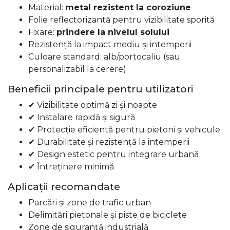
Material:
metal rezistent la coroziune
Folie reflectorizantă pentru vizibilitate sporită
Fixare:
prindere la nivelul solului
Rezistență la impact mediu și intemperii
Culoare standard: alb/portocaliu (sau
personalizabil la cerere)
Beneficii principale pentru utilizatori
✔ Vizibilitate optimă zi și noapte
✔ Instalare rapidă și sigură
✔ Protecție eficientă pentru pietoni și vehicule
✔ Durabilitate și rezistență la intemperii
✔ Design estetic pentru integrare urbană
✔ Întreținere minimă
Aplicații recomandate
Parcări și zone de trafic urban
Delimitări pietonale și piste de biciclete
Zone de siguranță industrială