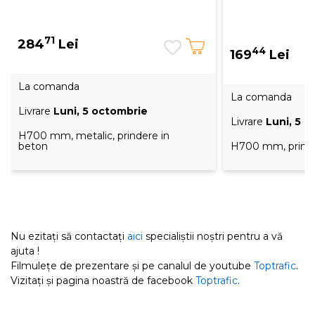
71
284
Lei
44
169
Lei
La comanda
La comanda
Livrare
Luni, 5 octombrie
Livrare
Luni, 5 
H700 mm, metalic, prindere in
beton
H700 mm, prinde
Nu ezitați să contactați
aici
specialiștii noștri pentru a vă
ajuta !
Filmulețe de prezentare și pe canalul de youtube
Toptrafic
.
Vizitați și pagina noastră de facebook
Toptrafic
.