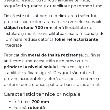
designul estetic cu funcționalitatea tehnică,
asigurând siguranță și durabilitate pe termen lung.
Fie că este utilizat pentru delimitarea traficului,
protecția pietonilor sau marcarea zonelor sensibile,
stâlpul rotund 700 mm
oferă flexibilitate de
instalare și menține vizibilitatea chiar și în condiții de
iluminare redusă datorită
foliei reflectorizante
integrate.
Fabricat din
metal de înaltă rezistență
, cu finisaj
anti-coroziune, acest stâlp este prevăzut cu
prindere la nivelul solului
, ceea ce asigură
stabilitate și fixare sigură. Designul său rotund
previne accidentele și oferă un aspect modern și
uniform pentru orice spațiu urban sau industrial.
Caracteristici tehnice principale
Înălțime:
700 mm
Formă:
rotundă