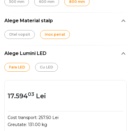
500 mm
600 mm
800 mm
Alege Material stalp
Otel vopsit
Inox periat
Alege Lumini LED
Fara LED
Cu LED
03
17.594
Lei
Cost transport:
257.50 Lei
Greutate:
131.00 kg