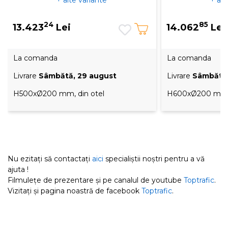
+ alte variante
+ alt
24
85
13.423
Lei
14.062
Lei
La comanda
La comanda
Livrare
Sâmbătă, 29 august
Livrare
Sâmbătă,
H500xØ200 mm, din otel
H600xØ200 mm, 
Nu ezitați să contactați
aici
specialiștii noștri pentru a vă
ajuta !
Filmulețe de prezentare și pe canalul de youtube
Toptrafic
.
Vizitați și pagina noastră de facebook
Toptrafic
.