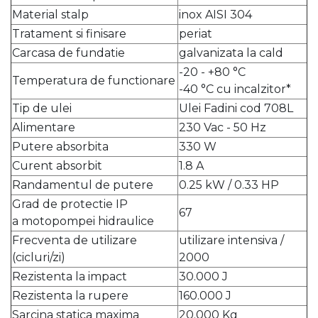
Material stalp
inox AISI 304
Tratament si finisare
periat
Carcasa de fundatie
galvanizata la cald
-20 - +80 °C
Temperatura de functionare
-40 °C cu incalzitor*
Tip de ulei
Ulei Fadini cod 708L
Alimentare
230 Vac - 50 Hz
Putere absorbita
330 W
Curent absorbit
1.8 A
Randamentul de putere
0.25 kW / 0.33 HP
Grad de protectie IP
67
a motopompei hidraulice
Frecventa de utilizare
utilizare intensiva /
(cicluri/zi)
2000
Rezistenta la impact
30.000 J
Rezistenta la rupere
160.000 J
Sarcina statica maxima
20.000 Kg