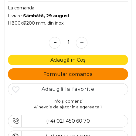
La comanda
Livrare
Sâmbătă, 29 august
H800xØ200 mm, din inox
-
+
Adaugă în Coș
Formular comanda
Adaugă la favorite
Info și comenzi
Ai nevoie de ajutor în alegerea ta ?
(+4) 021 450 60 70