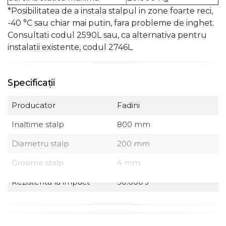
*Posibilitatea de a instala stalpul in zone foarte reci,
-40 °C sau chiar mai putin, fara probleme de inghet.
Consultati codul 2590L sau, ca alternativa pentru
instalatii existente, codul 2746L.
Specificații
Producator
Fadini
Inaltime stalp
800 mm
Diametru stalp
200 mm
Grosime stalp
4 mm
Rezistenta la impact
30.000 J
Rezistenta la rupere
160.000 J
Timp urcare
~ 7.7 s