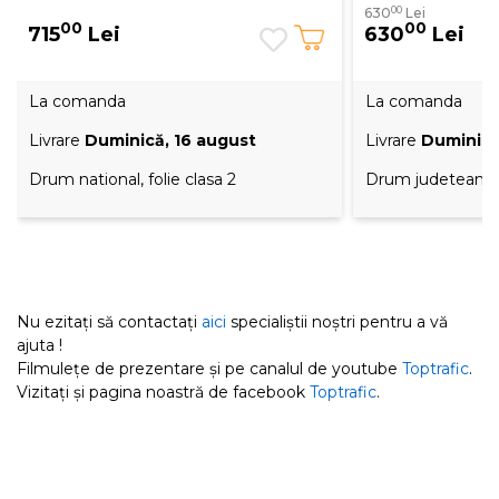
00
630
Lei
00
00
715
Lei
630
Lei
La comanda
La comanda
Livrare
Duminică, 16 august
Livrare
Duminică
Drum national, folie clasa 2
Drum judetean, fo
Nu ezitați să contactați
aici
specialiștii noștri pentru a vă
ajuta !
Filmulețe de prezentare și pe canalul de youtube
Toptrafic
.
Vizitați și pagina noastră de facebook
Toptrafic
.