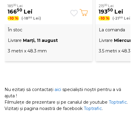
00
00
185
Lei
215
Lei
50
50
166
Lei
193
Lei
50
50
-10 %
(-18
Lei)
-10 %
(-21
Lei)
În stoc
La comanda
Livrare
Marţi, 11 august
Livrare
Miercuri,
3 metri x 48.3 mm
3.5 metri x 48.3
Nu ezitați să contactați
aici
specialiștii noștri pentru a vă
ajuta !
Filmulețe de prezentare și pe canalul de youtube
Toptrafic
.
Vizitați și pagina noastră de facebook
Toptrafic
.