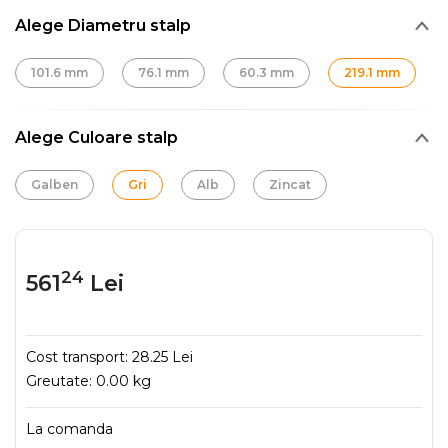
Alege Diametru stalp
101.6 mm
76.1 mm
60.3 mm
219.1 mm
Alege Culoare stalp
Galben
Gri
Alb
Zincat
24
561
Lei
Cost transport:
28.25 Lei
Greutate:
0.00 kg
La comanda