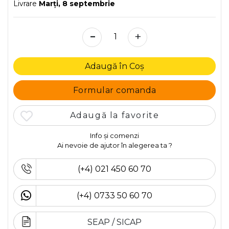
Livrare
Marţi, 8 septembrie
-
+
Adaugă în Coș
Formular comanda
Adaugă la favorite
Info și comenzi
Ai nevoie de ajutor în alegerea ta ?
(+4) 021 450 60 70
(+4) 0733 50 60 70
SEAP / SICAP