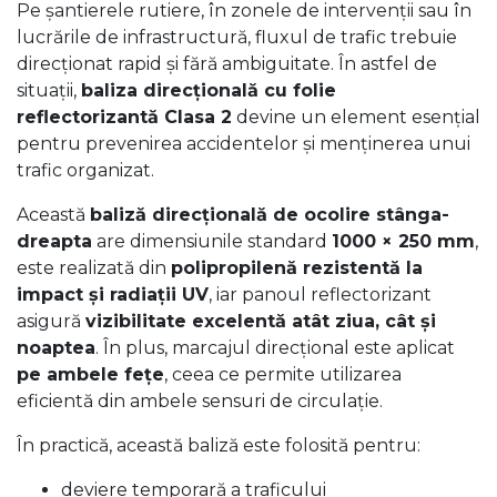
Pe șantierele rutiere, în zonele de intervenții sau în
lucrările de infrastructură, fluxul de trafic trebuie
direcționat rapid și fără ambiguitate. În astfel de
situații,
baliza direcțională cu folie
reflectorizantă Clasa 2
devine un element esențial
pentru prevenirea accidentelor și menținerea unui
trafic organizat.
Această
baliză direcțională de ocolire stânga-
dreapta
are dimensiunile standard
1000 × 250 mm
,
este realizată din
polipropilenă rezistentă la
impact și radiații UV
, iar panoul reflectorizant
asigură
vizibilitate excelentă atât ziua, cât și
noaptea
. În plus, marcajul direcțional este aplicat
pe ambele fețe
, ceea ce permite utilizarea
eficientă din ambele sensuri de circulație.
În practică, această baliză este folosită pentru:
deviere temporară a traficului