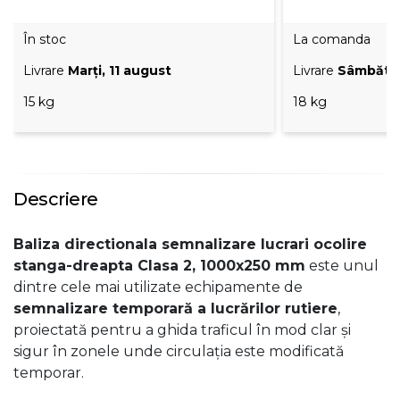
În stoc
La comanda
Livrare
Marţi, 11 august
Livrare
Sâmbătă,
15 kg
18 kg
Descriere
Baliza directionala semnalizare lucrari ocolire
stanga-dreapta Clasa 2, 1000x250 mm
este unul
dintre cele mai utilizate echipamente de
semnalizare temporară a lucrărilor rutiere
,
proiectată pentru a ghida traficul în mod clar și
sigur în zonele unde circulația este modificată
temporar.