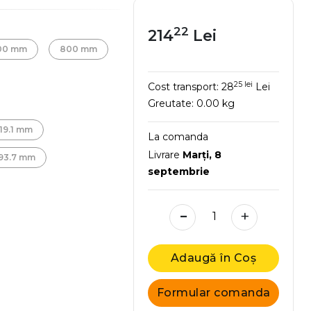
22
214
Lei
00 mm
800 mm
25 lei
Cost transport:
28
Lei
Greutate:
0.00 kg
19.1 mm
La comanda
Livrare
Marţi, 8
93.7 mm
septembrie
-
+
Adaugă în Coș
Formular comanda