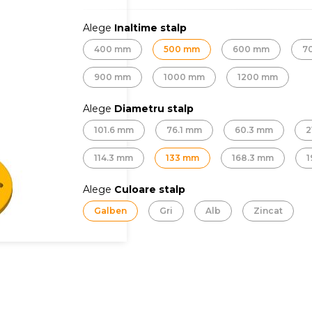
Alege
Inaltime stalp
400 mm
500 mm
600 mm
7
900 mm
1000 mm
1200 mm
Alege
Diametru stalp
101.6 mm
76.1 mm
60.3 mm
2
114.3 mm
133 mm
168.3 mm
1
Alege
Culoare stalp
Galben
Gri
Alb
Zincat