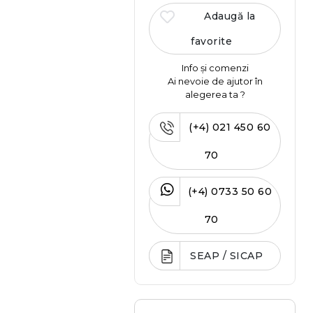
Adaugă la
favorite
Info și comenzi
Ai nevoie de ajutor în
alegerea ta ?
(+4) 021 450 60
70
(+4) 0733 50 60
70
SEAP / SICAP