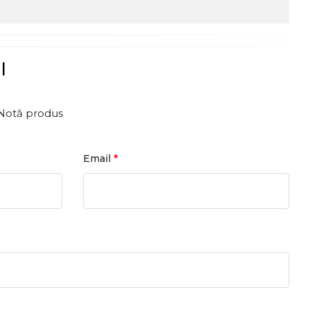
l
Notă produs
*
Email