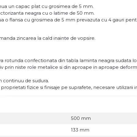
tinua un capac plat cu grosimea de 5 mm.
lectorizanta neagra cu o latime de 50 mm.
nua o flansa cu grosimea de 5 mm prevazuta cu 4 gauri pentr
manda zincarea la cald inainte de vopsire.
 rotunda confectionata din tabla laminta neagra sudata lon
esiv prin niste role metalice si din aproape in aproape def
on continuu de sudura.
oprietati fizice si finisaje pe suprafete, necesare utilizarii 
500 mm
133 mm