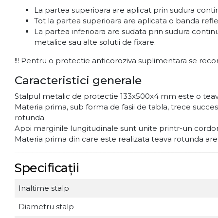
La partea superioara are aplicat prin sudura con
Tot la partea superioara are aplicata o banda ref
La partea inferioara are sudata prin sudura conti
metalice sau alte solutii de fixare.
!!! Pentru o protectie anticoroziva suplimentara se reco
Caracteristici generale
Stalpul metalic de protectie 133x500x4 mm este o teava
Materia prima, sub forma de fasii de tabla, trece succ
rotunda.
Apoi marginile lungitudinale sunt unite printr-un cord
Materia prima din care este realizata teava rotunda are pr
Specificații
Inaltime stalp
Diametru stalp