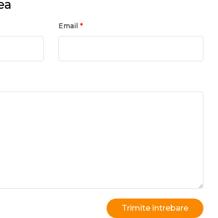
ea
*
Email