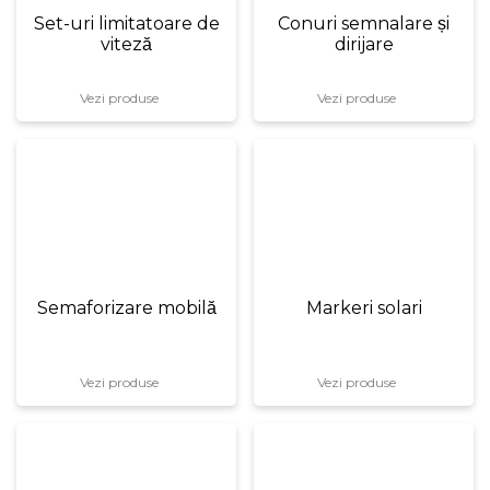
Set-uri limitatoare de
Conuri semnalare și
viteză
dirijare
Vezi produse
Vezi produse
Semaforizare mobilă
Markeri solari
Vezi produse
Vezi produse