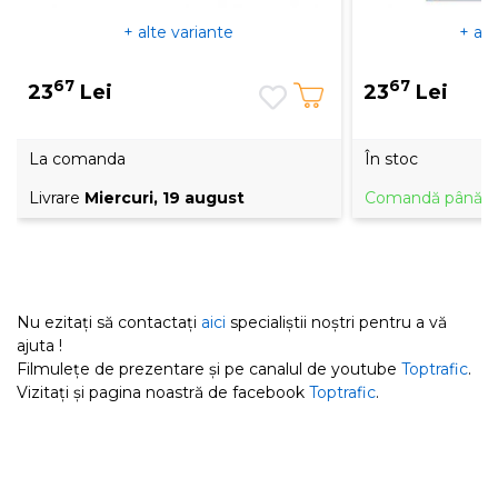
+ alte variante
+ alt
67
67
23
Lei
23
Lei
La comanda
În stoc
Livrare
Miercuri, 19 august
Comandă până la 
Nu ezitați să contactați
aici
specialiștii noștri pentru a vă
ajuta !
Filmulețe de prezentare și pe canalul de youtube
Toptrafic
.
Vizitați și pagina noastră de facebook
Toptrafic
.