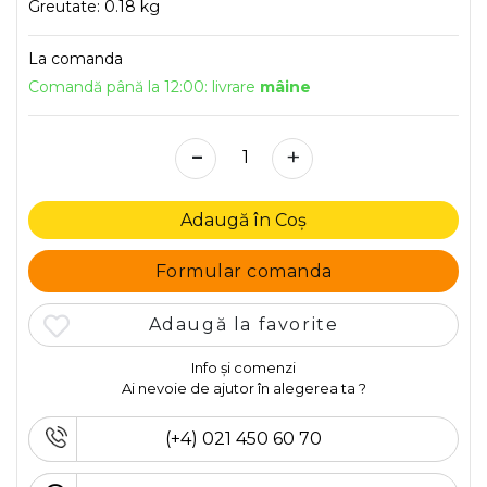
Greutate:
0.18 kg
La comanda
Comandă până la 12:00: livrare
mâine
-
+
Adaugă în Coș
Formular comanda
Adaugă la favorite
Info și comenzi
Ai nevoie de ajutor în alegerea ta ?
(+4) 021 450 60 70