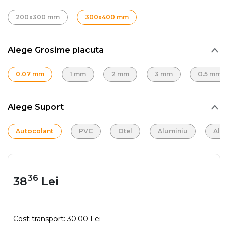
200x300 mm
300x400 mm
Alege Grosime placuta
0.07 mm
1 mm
2 mm
3 mm
0.5 mm
Alege Suport
Autocolant
PVC
Otel
Aluminiu
Alu
36
38
Lei
Cost transport:
30.00 Lei