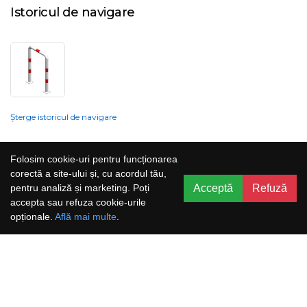
Istoricul de navigare
Șterge istoricul de navigare
Compania nu poate garanta și nu își poate asuma răspunderea că
Folosim cookie-uri pentru funcționarea
informațiile prezentate pe site sunt corecte, complete sau actualizate, iar
corectă a site-ului și, cu acordul tău,
serviciile oferite prin acest site sunt accesibile, neîntrerupte și fără erori.
Acceptă
Refuză
pentru analiză și marketing. Poți
Prețurile, ofertele, situația stocului, specificațiile și imaginile pot fi schimbate
accepta sau refuza cookie-urile
fără o notificare prealabilă.
opționale.
Află mai multe
.
Aboneaza-te la newsletter și nu rata
promoțiile noastre!