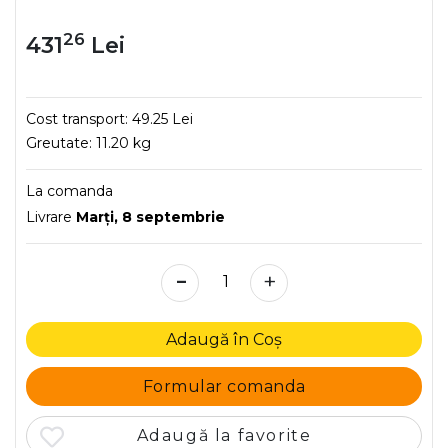
26
431
Lei
Cost transport:
49.25 Lei
Greutate:
11.20 kg
La comanda
Livrare
Marţi, 8 septembrie
-
+
Adaugă în Coș
Formular comanda
Adaugă la favorite