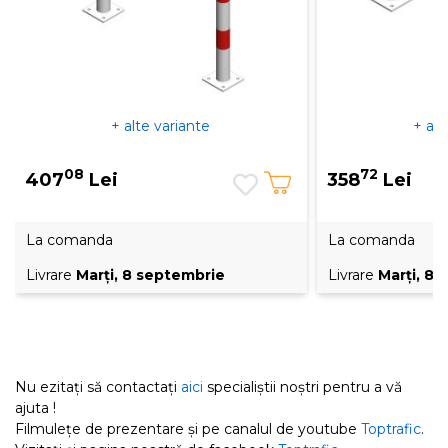
+ alte variante
+ alt
08
72
407
Lei
358
Lei
La comanda
La comanda
Livrare
Marţi, 8 septembrie
Livrare
Marţi, 8
Nu ezitați să contactați
aici
specialiștii noștri pentru a vă
ajuta !
Filmulețe de prezentare și pe canalul de youtube
Toptrafic
.