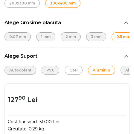
200x300 mm
300x400 mm
Alege Grosime placuta
0.07 mm
1 mm
2 mm
3 mm
0.5 mm
Alege Suport
Autocolant
PVC
Otel
Aluminiu
Alu
90
127
Lei
Cost transport:
30.00 Lei
Greutate:
0.29 kg