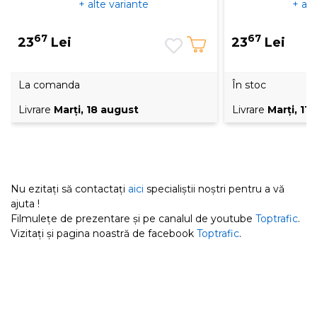
+ alte variante
+ alt
67
67
23
Lei
23
Lei
La comanda
În stoc
Livrare
Marţi, 18 august
Livrare
Marţi, 11
Nu ezitați să contactați
aici
specialiștii noștri pentru a vă
ajuta !
Filmulețe de prezentare și pe canalul de youtube
Toptrafic
.
Vizitați și pagina noastră de facebook
Toptrafic
.