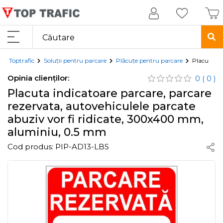
Toptrafic
Soluții pentru parcare
Plăcuțe pentru parcare
Placuta in
Opinia clienților:
0
( 0 )
Placuta indicatoare parcare, parcare
rezervata, autovehiculele parcate
abuziv vor fi ridicate, 300x400 mm,
aluminiu, 0.5 mm
Cod produs:
PIP-AD13-LBS