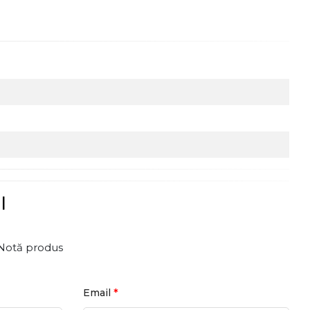
l
Notă produs
*
Email