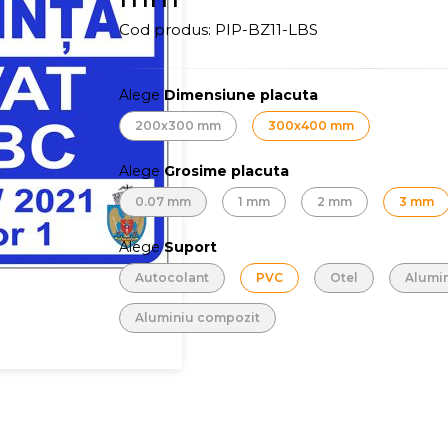
Cod produs:
PIP-BZ11-LBS
Alege
Dimensiune placuta
200x300 mm
300x400 mm
Alege
Grosime placuta
0.07 mm
1 mm
2 mm
3 mm
Alege
Suport
Autocolant
PVC
Otel
Alumi
Aluminiu compozit