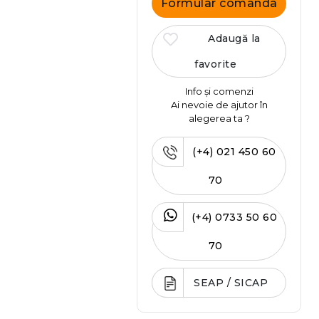
Formular comanda
Adaugă la
favorite
Info și comenzi
Ai nevoie de ajutor în
alegerea ta ?
(+4) 021 450 60
70
(+4) 0733 50 60
70
SEAP / SICAP