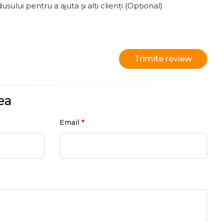
ului pentru a ajuta și alți clienți (Opțional)
Trimite review
ea
*
Email