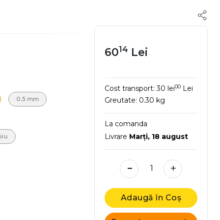
14
60
Lei
00
Cost transport:
30 lei
Lei
0.5 mm
Greutate:
0.30 kg
La comanda
Livrare
Marţi, 18 august
niu
-
+
Adaugă în Coș