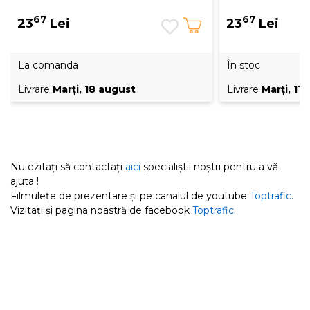
67
67
23
Lei
23
Lei
La comanda
În stoc
Livrare
Marţi, 18 august
Livrare
Marţi, 11
Nu ezitați să contactați
aici
specialiștii noștri pentru a vă
ajuta !
Filmulețe de prezentare și pe canalul de youtube
Toptrafic
.
Vizitați și pagina noastră de facebook
Toptrafic
.