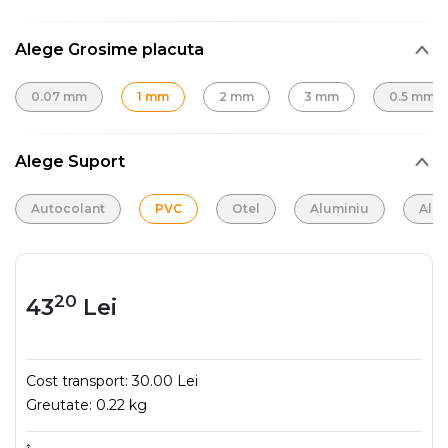
Alege Grosime placuta
0.07 mm
1 mm
2 mm
3 mm
0.5 mm
Alege Suport
Autocolant
PVC
Otel
Aluminiu
Alu
20
43
Lei
Cost transport:
30.00 Lei
Greutate:
0.22 kg