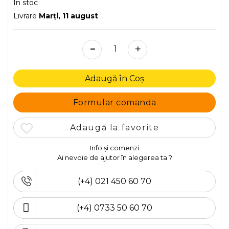
În stoc
Livrare
Marţi, 11 august
-
+
Adaugă în Coș
Formular comanda
Adaugă la favorite
Info și comenzi
Ai nevoie de ajutor în alegerea ta ?
(+4) 021 450 60 70
(+4) 0733 50 60 70