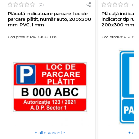
(0)
(0)
Plăcuță indicatoare parcare, loc de
Plăcuță indicato
parcare plătit, număr auto, 200x300
indicator tip rut
mm, PVC, 1 mm
200x300 mm, P
Cod produs: PIP-CK02-LBS
Cod produs: PIP-BS
+ alte variante
+ alt