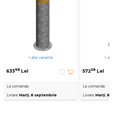
+ alte variante
+ alt
98
58
633
Lei
572
Lei
La comanda
La comanda
Livrare
Marţi, 8 septembrie
Livrare
Marţi, 8