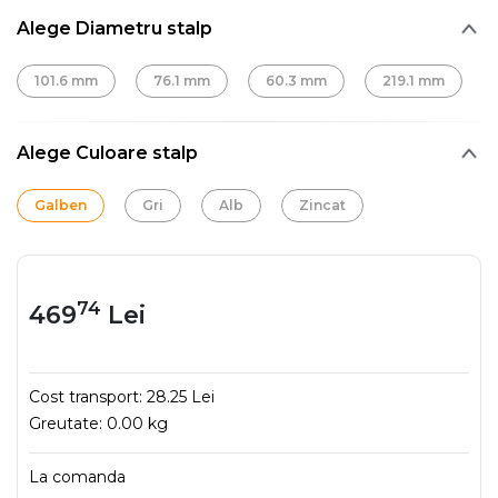
Alege Diametru stalp
101.6 mm
76.1 mm
60.3 mm
219.1 mm
Alege Culoare stalp
Galben
Gri
Alb
Zincat
74
469
Lei
Cost transport:
28.25 Lei
Greutate:
0.00 kg
La comanda