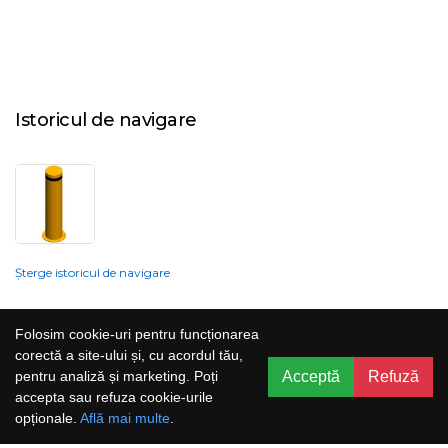
Istoricul de navigare
Șterge istoricul de navigare
Compania nu poate garanta și nu își poate asuma răspunderea că
Folosim cookie-uri pentru funcționarea
informațiile prezentate pe site sunt corecte, complete sau actualizate, iar
corectă a site-ului și, cu acordul tău,
serviciile oferite prin acest site sunt accesibile, neîntrerupte și fără erori.
Acceptă
Refuză
pentru analiză și marketing. Poți
Prețurile, ofertele, situația stocului, specificațiile și imaginile pot fi schimbate
accepta sau refuza cookie-urile
fără o notificare prealabilă.
opționale.
Află mai multe
.