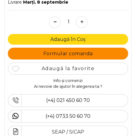
Livrare
Marţi, 8 septembrie
-
+
Adaugă în Coș
Formular comanda
Adaugă la favorite
Info și comenzi
Ai nevoie de ajutor în alegerea ta ?
(+4) 021 450 60 70
(+4) 0733 50 60 70
SEAP / SICAP