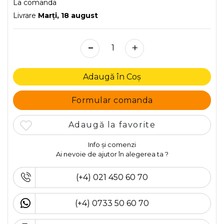
La comanda
Livrare
Marţi, 18 august
-
+
Adaugă în Coș
Formular comanda
Adaugă la favorite
Info și comenzi
Ai nevoie de ajutor în alegerea ta ?
(+4) 021 450 60 70
(+4) 0733 50 60 70