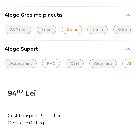
Alege Grosime placuta
0.07 mm
1 mm
2 mm
3 mm
0.5 mm
Alege Suport
Autocolant
PVC
Otel
Aluminiu
Alu
02
94
Lei
Cost transport:
30.00 Lei
Greutate:
0.31 kg