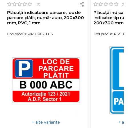
(0)
(0)
Plăcuță indicatoare parcare, loc de
Plăcuță indicato
parcare plătit, număr auto, 200x300
indicator tip rut
mm, PVC, 1 mm
200x300 mm, P
Cod produs: PIP-CK02-LBS
Cod produs: PIP-BS
+ alte variante
+ alt