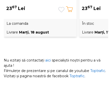
67
67
23
Lei
23
Lei
La comanda
În stoc
Livrare
Marţi, 18 august
Livrare
Marţi, 11
Nu ezitați să contactați
aici
specialiștii noștri pentru a vă
ajuta !
Filmulețe de prezentare și pe canalul de youtube
Toptrafic
.
Vizitați și pagina noastră de facebook
Toptrafic
.