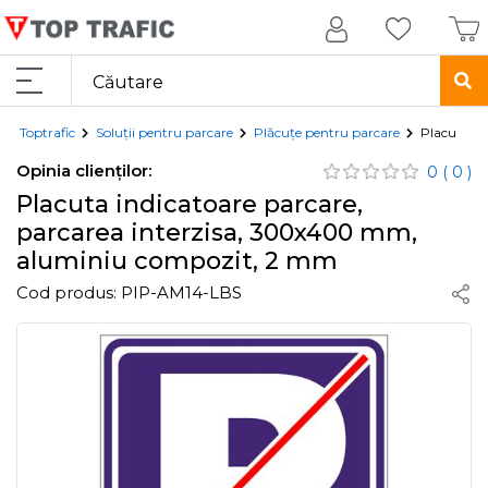
Toptrafic
Soluții pentru parcare
Plăcuțe pentru parcare
Placuta in
Opinia clienților:
0
( 0 )
Placuta indicatoare parcare,
parcarea interzisa, 300x400 mm,
aluminiu compozit, 2 mm
Cod produs:
PIP-AM14-LBS