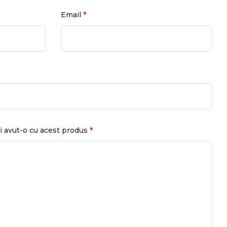
*
Email
*
i avut-o cu acest produs