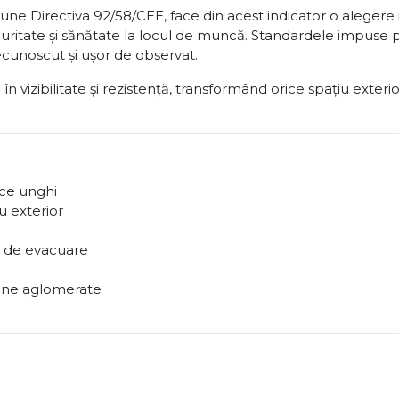
pune Directiva 92/58/CEE, face din acest indicator o aleger
itate și sănătate la locul de muncă. Standardele impuse pri
recunoscut și ușor de observat.
n vizibilitate și rezistență, transformând orice spațiu exteri
ice unghi
u exterior
z de evacuare
 zone aglomerate