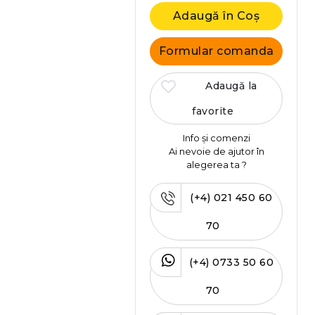
Adaugă în Coș
Formular comanda
Adaugă la
favorite
Info și comenzi
Ai nevoie de ajutor în
alegerea ta ?
(+4) 021 450 60
70
(+4) 0733 50 60
70