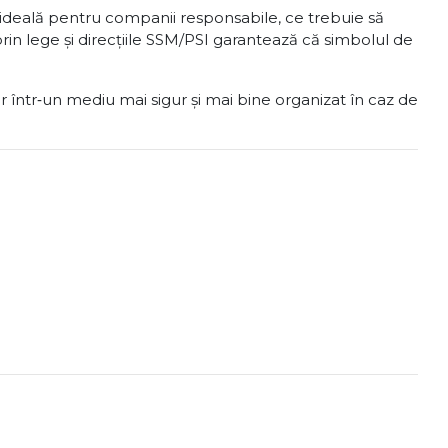
e ideală pentru companii responsabile, ce trebuie să
n lege și direcțiile SSM/PSI garantează că simbolul de
or într‑un mediu mai sigur și mai bine organizat în caz de