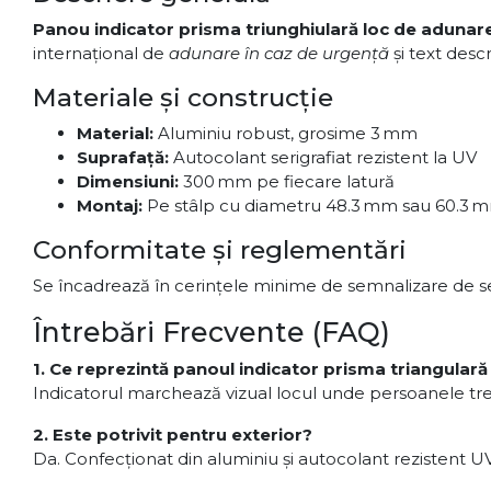
Panou indicator prisma triunghiulară loc de adunare
internațional de
adunare în caz de urgență
și text descr
Materiale și construcție
Material:
Aluminiu robust, grosime 3 mm
Suprafață:
Autocolant serigrafiat rezistent la UV
Dimensiuni:
300 mm pe fiecare latură
Montaj:
Pe stâlp cu diametru 48.3 mm sau 60.3 mm
Conformitate și reglementări
Se încadrează în cerinţele minime de semnalizare de s
Întrebări Frecvente (FAQ)
1. Ce reprezintă panoul indicator prisma triangular
Indicatorul marchează vizual locul unde persoanele tr
2. Este potrivit pentru exterior?
Da. Confecționat din aluminiu și autocolant rezistent U