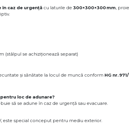
 în caz de urgență
cu laturile de
300×300×300 mm
, pro
iptiv.
 (stâlpul se achiziționează separat)
ecuritate şi sănătate la locul de muncă conform
HG nr. 971
ă pentru loc de adunare?
ebuie să se adune în caz de urgenţă sau evacuare.
V, este special conceput pentru mediu exterior.