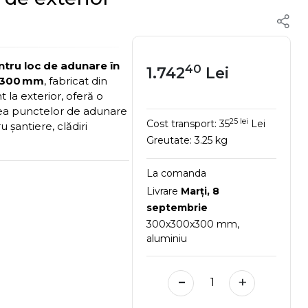
ntru loc de adunare în
40
1.742
Lei
×300 mm
, fabricat din
 la exterior, oferă o
area punctelor de adunare
25 lei
Cost transport:
35
Lei
 șantiere, clădiri
Greutate:
3.25 kg
La comanda
Livrare
Marţi, 8
septembrie
300x300x300 mm,
aluminiu
-
+