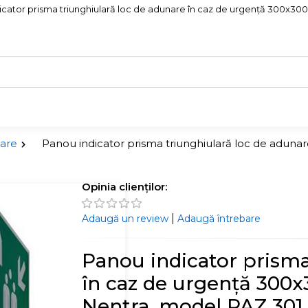
cator prisma triunghiulară loc de adunare în caz de urgență 300x300x
șare
Panou indicator prisma triunghiulară loc de adun
Opinia clienților:
|
Adaugă un review
Adaugă întrebare
Panou indicator prisma
în caz de urgență 300
Nentra, model PAZ 301,