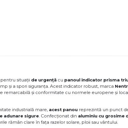
pentru situații
de urgență
cu
panoul indicator prisma tri
mp și a spori siguranța. Acest indicator robust, marca
Nentr
litate remarcabilă și conformitate cu normele europene și loca
nitate industrială mare,
acest panou
reprezintă un punct de 
de adunare sigure
. Confecționat din
aluminiu cu grosime 
rile rămân clare în fața razelor solare, ploii sau vântului.