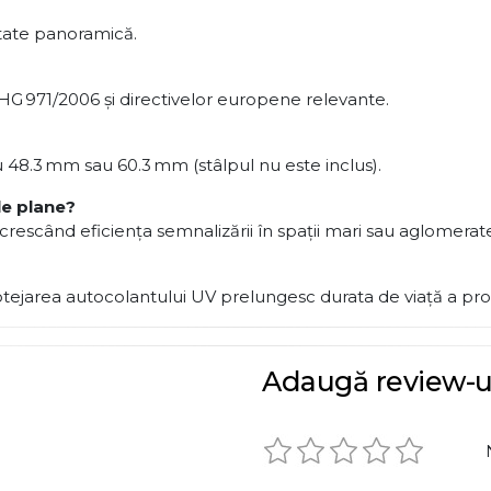
itate panoramică.
HG 971/2006 și directivelor europene relevante.
48.3 mm sau 60.3 mm (stâlpul nu este inclus).
le plane?
, crescând eficiența semnalizării în spaţii mari sau aglomerat
otejarea autocolantului UV prelungesc durata de viață a pro
Adaugă review-u