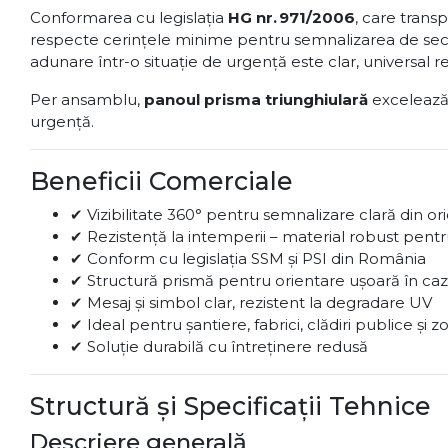
Conformarea cu legislația
HG nr. 971/2006
, care trans
respecte cerințele minime pentru semnalizarea de secur
adunare într-o situație de urgență este clar, universal 
Per ansamblu,
panoul prisma triunghiulară
excelează î
urgență.
Beneficii Comerciale
✔ Vizibilitate 360° pentru semnalizare clară din or
✔ Rezistență la intemperii – material robust pentr
✔ Conform cu legislația SSM și PSI din România
✔ Structură prismă pentru orientare ușoară în ca
✔ Mesaj și simbol clar, rezistent la degradare UV
✔ Ideal pentru șantiere, fabrici, clădiri publice și
✔ Soluție durabilă cu întreținere redusă
Structură și Specificații Tehnice
Descriere generală