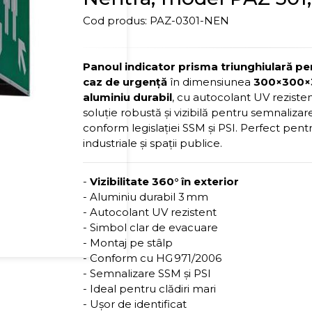
Cod produs:
PAZ-0301-NEN
Panoul indicator prisma triunghiulară pe
caz de urgență
în dimensiunea
300×300
aluminiu durabil
, cu autocolant UV rezistent
soluție robustă și vizibilă pentru semnaliz
conform legislației SSM și PSI. Perfect pentru
industriale și spații publice.
-
Vizibilitate 360° în exterior
- Aluminiu durabil 3 mm
- Autocolant UV rezistent
- Simbol clar de evacuare
- Montaj pe stâlp
- Conform cu HG 971/2006
- Semnalizare SSM și PSI
- Ideal pentru clădiri mari
- Ușor de identificat