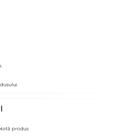
e.
dusului.
l
Notă produs