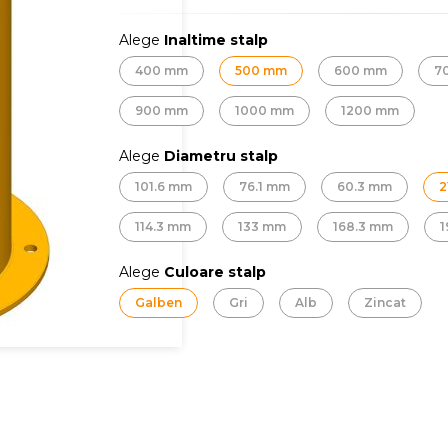
Alege
Inaltime stalp
400 mm
500 mm
600 mm
7
900 mm
1000 mm
1200 mm
Alege
Diametru stalp
101.6 mm
76.1 mm
60.3 mm
2
114.3 mm
133 mm
168.3 mm
1
Alege
Culoare stalp
Galben
Gri
Alb
Zincat