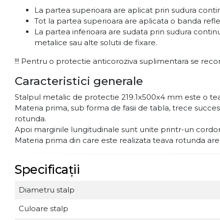
La partea superioara are aplicat prin sudura con
Tot la partea superioara are aplicata o banda ref
La partea inferioara are sudata prin sudura conti
metalice sau alte solutii de fixare.
!!! Pentru o protectie anticoroziva suplimentara se reco
Caracteristici generale
Stalpul metalic de protectie 219.1x500x4 mm este o tea
Materia prima, sub forma de fasii de tabla, trece succ
rotunda.
Apoi marginile lungitudinale sunt unite printr-un cord
Materia prima din care este realizata teava rotunda are pr
Specificații
Diametru stalp
Culoare stalp