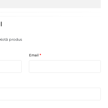
l
Notă produs
*
Email