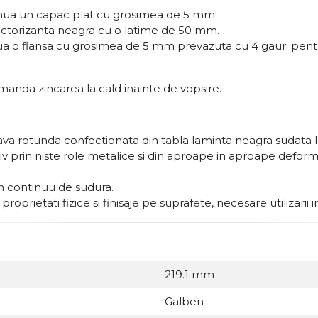
tinua un capac plat cu grosimea de 5 mm.
lectorizanta neagra cu o latime de 50 mm.
nua o flansa cu grosimea de 5 mm prevazuta cu 4 gauri pentr
manda zincarea la cald inainte de vopsire.
va rotunda confectionata din tabla laminta neagra sudata l
esiv prin niste role metalice si din aproape in aproape def
on continuu de sudura.
oprietati fizice si finisaje pe suprafete, necesare utilizarii 
219.1 mm
Galben