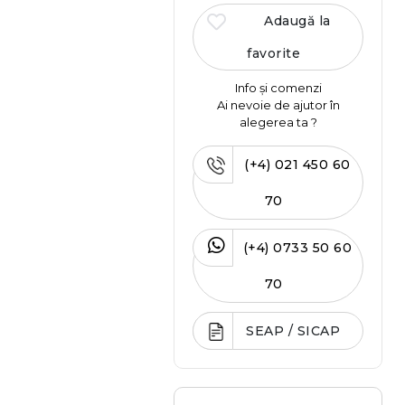
Adaugă la
favorite
Info și comenzi
Ai nevoie de ajutor în
alegerea ta ?
(+4) 021 450 60
70
(+4) 0733 50 60
70
SEAP / SICAP