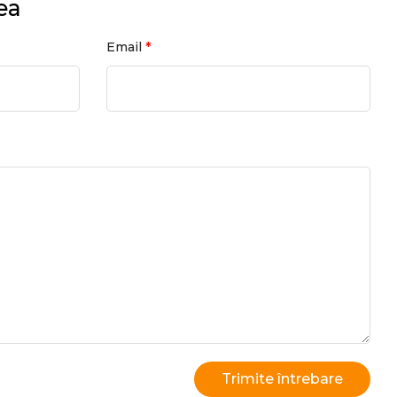
ea
*
Email