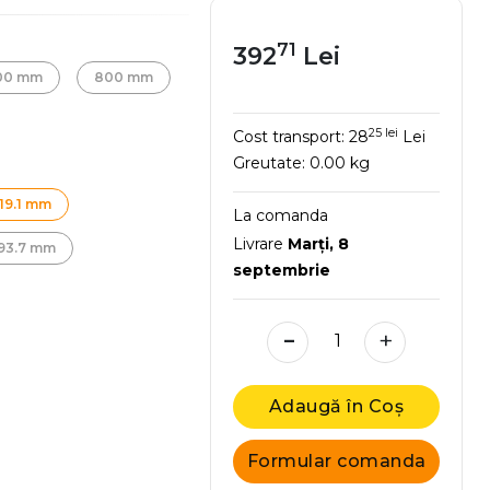
71
392
Lei
00 mm
800 mm
25 lei
Cost transport:
28
Lei
Greutate:
0.00 kg
19.1 mm
La comanda
Livrare
Marţi, 8
93.7 mm
septembrie
-
+
Adaugă în Coș
Formular comanda