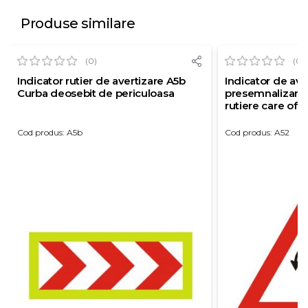
Produse similare
(0)
(0)
Indicator rutier de avertizare A5b
Indicator de ave
Curba deosebit de periculoasa
presemnalizarea
rutiere care ofer
intoarcerii vehi
reflectorizanta c
Cod produs: A5b
Cod produs: A52