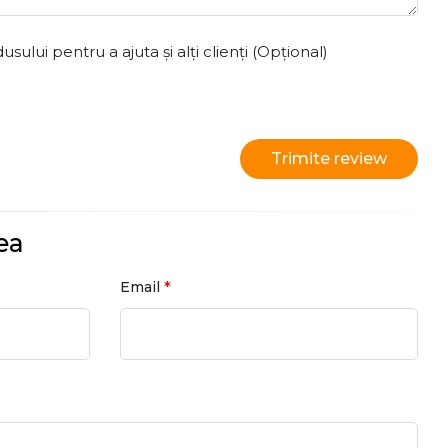
ului pentru a ajuta și alți clienți (Opțional)
Trimite review
ea
*
Email