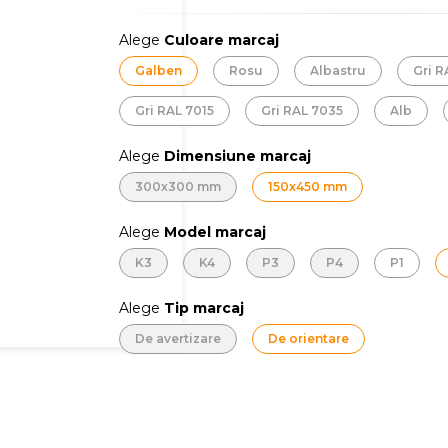
Alege
Culoare marcaj
Galben
Rosu
Albastru
Gri 
Gri RAL 7015
Gri RAL 7035
Alb
Alege
Dimensiune marcaj
300x300 mm
150x450 mm
Alege
Model marcaj
K3
K4
P3
P4
P1
Alege
Tip marcaj
De avertizare
De orientare