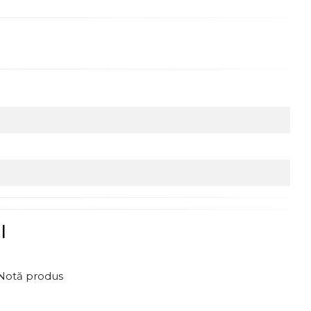
l
Notă produs