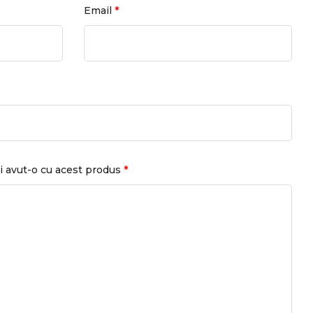
*
Email
*
i avut-o cu acest produs