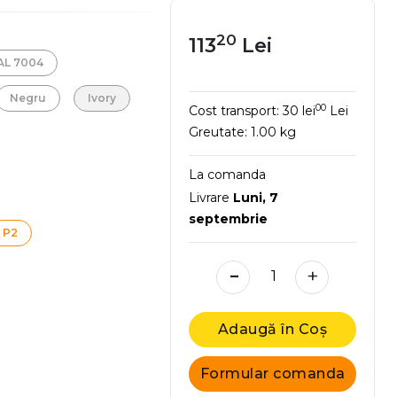
20
113
Lei
RAL 7004
Negru
Ivory
00
Cost transport:
30 lei
Lei
Greutate:
1.00 kg
La comanda
Livrare
Luni, 7
septembrie
P2
-
+
Adaugă în Coș
Formular comanda