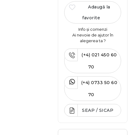
Adaugă la
favorite
Info și comenzi
Ai nevoie de ajutor în
alegerea ta ?
(+4) 021 450 60
70
(+4) 0733 50 60
70
SEAP / SICAP