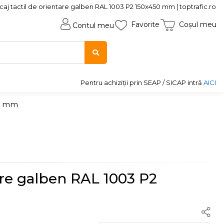
aj tactil de orientare galben RAL 1003 P2 150x450 mm | toptrafic.ro
Favorite
Coșul meu
Contul meu
Pentru achiziții prin SEAP / SICAP intră
AICI
50 mm
are galben RAL 1003 P2