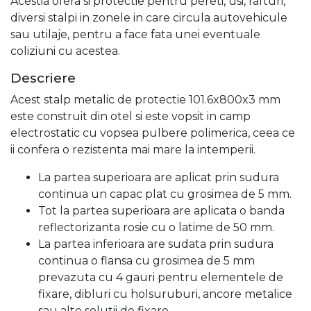
Acestia ofera si protectie pentru pereti, usi, rafturi,
diversi stalpi in zonele in care circula autovehicule
sau utilaje, pentru a face fata unei eventuale
coliziuni cu acestea.
Descriere
Acest stalp metalic de protectie 101.6x800x3 mm
este construit din otel si este vopsit in camp
electrostatic cu vopsea pulbere polimerica, ceea ce
ii confera o rezistenta mai mare la intemperii.
La partea superioara are aplicat prin sudura
continua un capac plat cu grosimea de 5 mm.
Tot la partea superioara are aplicata o banda
reflectorizanta rosie cu o latime de 50 mm.
La partea inferioara are sudata prin sudura
continua o flansa cu grosimea de 5 mm
prevazuta cu 4 gauri pentru elementele de
fixare, dibluri cu holsuruburi, ancore metalice
sau alte solutii de fixare.