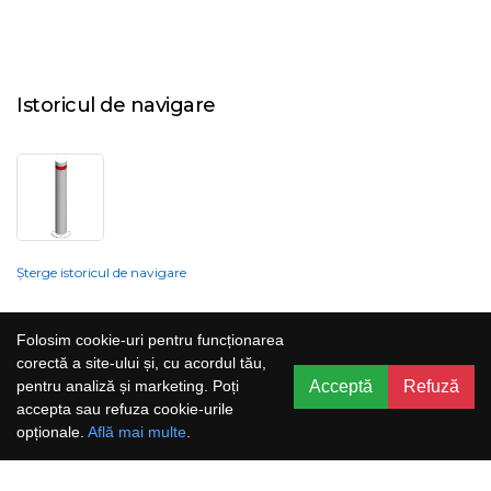
Istoricul de navigare
Șterge istoricul de navigare
Compania nu poate garanta și nu își poate asuma răspunderea că
Folosim cookie-uri pentru funcționarea
informațiile prezentate pe site sunt corecte, complete sau actualizate, iar
corectă a site-ului și, cu acordul tău,
serviciile oferite prin acest site sunt accesibile, neîntrerupte și fără erori.
Acceptă
Refuză
pentru analiză și marketing. Poți
Prețurile, ofertele, situația stocului, specificațiile și imaginile pot fi schimbate
accepta sau refuza cookie-urile
fără o notificare prealabilă.
opționale.
Află mai multe
.