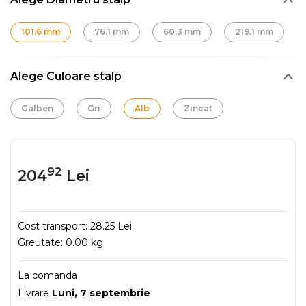
101.6 mm
76.1 mm
60.3 mm
219.1 mm
Alege Culoare stalp
Galben
Gri
Alb
Zincat
92
204
Lei
Cost transport:
28.25 Lei
Greutate:
0.00 kg
La comanda
Livrare
Luni, 7 septembrie