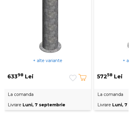
+ alte variante
+ alt
98
58
633
Lei
572
Lei
La comanda
La comanda
Livrare
Luni, 7 septembrie
Livrare
Luni, 7 