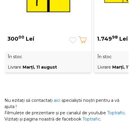
00
98
300
Lei
1.749
Lei
În stoc
În stoc
Livrare
Marţi, 11 august
Livrare
Marţi, 11
Nu ezitați să contactați
aici
specialiștii noștri pentru a vă
ajuta !
Filmulețe de prezentare și pe canalul de youtube
Toptrafic
.
Vizitați și pagina noastră de facebook
Toptrafic
.