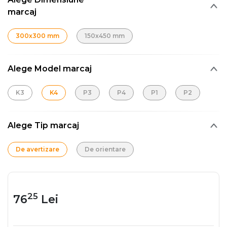
marcaj
300x300 mm
150x450 mm
Alege Model marcaj
K3
K4
P3
P4
P1
P2
Alege Tip marcaj
De avertizare
De orientare
25
76
Lei