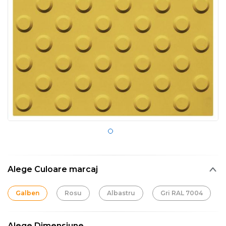
Alege Culoare marcaj
Galben
Rosu
Albastru
Gri RAL 7004
Alege Dimensiune