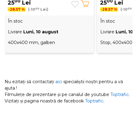
00
00
25
Lei
25
Lei
00
00
-28.57 %
(-10
Lei)
-28.57 %
(-10
Le
În stoc
În stoc
Livrare
Luni, 10 august
Livrare
Luni, 10 
400x400 mm, galben
Stop, 400x400 
Nu ezitați să contactați
aici
specialiștii noștri pentru a vă
ajuta !
Filmulețe de prezentare și pe canalul de youtube
Toptrafic
.
Vizitați și pagina noastră de facebook
Toptrafic
.