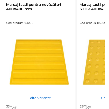
Marcaj tactil pentru nevăzători
Marcaj tactil pe
400x400 mm
STOP 400x40
Cod produs: K5000
Cod produs: K5005
+ alte variante
+ alt
00
00
35
Lei
35
Lei