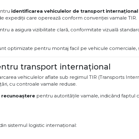
entru
identificarea vehiculelor de transport internaționa
ri de expediții care operează conform convenției vamale TIR.
ru a asigura vizibilitate clară, conformitate vizuală standard
 optimizate pentru montaj facil pe vehicule comerciale, s
entru transport internațional
rcarea vehiculelor aflate sub regimul TIR (Transports Intern
 țări, cu controale vamale reduse.
e recunoaștere
pentru autoritățile vamale, indicând faptul 
in sistemul logistic internațional: