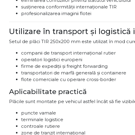
eliminarea confuziilor privind statutul vehiculului
susținerea conformității internaționale TIR
profesionalizarea imaginii flotei
Utilizare în transport și logistică
Setul de plăci TIR 250x200 mm este utilizat în mod cur
companii de transport internațional rutier
operatori logistici europeni
firme de expediții și freight forwarding
transportatori de marfă generală și containere
flote comerciale cu operare cross-border
Aplicabilitate practică
Plăcile sunt montate pe vehicul astfel încât să fie vizibi
puncte vamale
terminale logistice
controale rutiere
zone de tranzit internațional