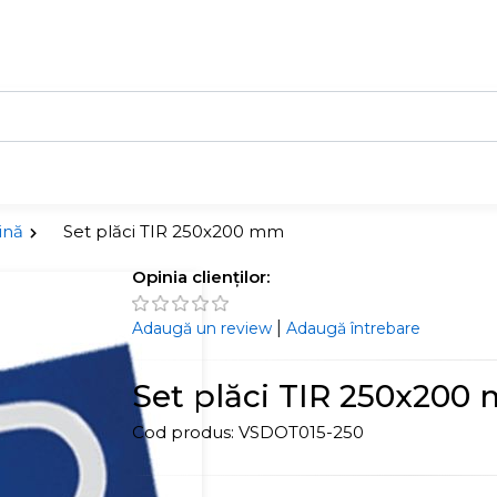
ină
Set plăci TIR 250x200 mm
Opinia clienților:
|
Adaugă un review
Adaugă întrebare
Set plăci TIR 250x200
Cod produs:
VSDOT015-250