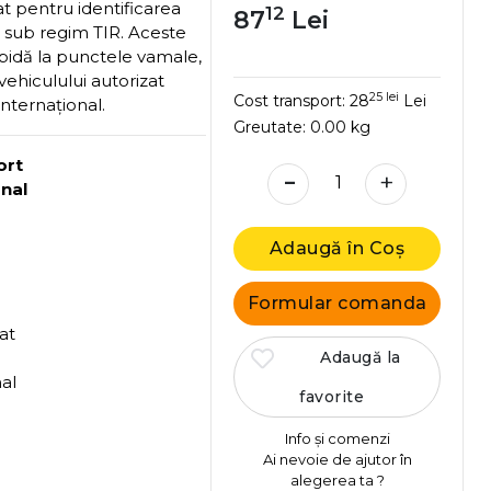
zat pentru identificarea
12
87
Lei
e sub regim TIR. Aceste
apidă la punctele vamale,
vehiculului autorizat
25 lei
Cost transport:
28
Lei
internațional.
Greutate:
0.00 kg
ort
-
+
onal
Adaugă în Coș
Formular comanda
at
Adaugă la
nal
favorite
Info și comenzi
Ai nevoie de ajutor în
alegerea ta ?