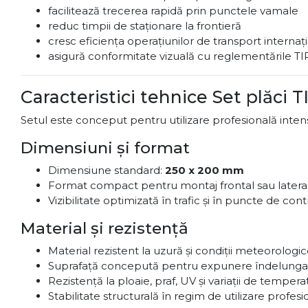
facilitează trecerea rapidă prin punctele vamale
reduc timpii de staționare la frontieră
cresc eficiența operațiunilor de transport internaț
asigură conformitate vizuală cu reglementările TI
Caracteristici tehnice Set plăci
Setul este conceput pentru utilizare profesională intensă
Dimensiuni și format
Dimensiune standard:
250 x 200 mm
Format compact pentru montaj frontal sau latera
Vizibilitate optimizată în trafic și în puncte de cont
Material și rezistență
Material rezistent la uzură și condiții meteorologi
Suprafață concepută pentru expunere îndelunga
Rezistență la ploaie, praf, UV și variații de tempera
Stabilitate structurală în regim de utilizare profesi