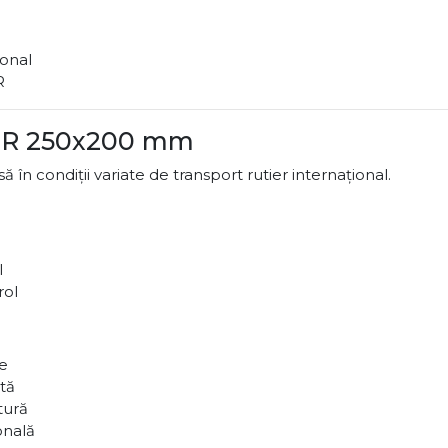
ional
R
 TIR 250x200 mm
 în condiții variate de transport rutier internațional.
l
rol
ce
tă
tură
onală