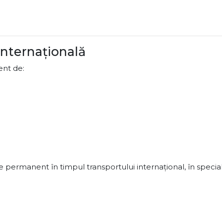
 internațională
ent de:
le permanent în timpul transportului internațional, în special