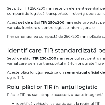
Set plăci TIR 250x200 mm este un element esențial p
companii de logistică, transportatori rutieri și operato
Acest
set de plăci TIR 250x200 mm
este proiectat pent
vamale, frontiere și centre logistice internaționale.
Prin dimensiunea compactă de 250x200 mm, plăcile sunt
Identificare TIR standardizată p
Setul de
plăci TIR 250x200 mm
este utilizat pentru ma
vamal care permite transportul mărfurilor sigilate între
Aceste plăci funcționează ca un
semn vizual oficial d
sigiliu TIR.
Rolul plăcilor TIR în lanțul logistic
Plăcile TIR nu sunt simple accesorii, ci parte integrantă d
identifică vehiculul ca participant la regimul TIR