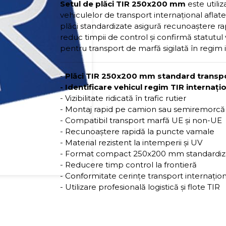
Setul de plăci TIR 250x200 mm
este utili
vehiculelor de transport internațional aflat
plăci standardizate asigură recunoaștere r
reduc timpii de control și confirmă statutul 
pentru transport de marfă sigilată în regim 
-
Plăci TIR 250x200 mm standard transp
- Identificare vehicul regim TIR internați
- Vizibilitate ridicată în trafic rutier
- Montaj rapid pe camion sau semiremorcă
- Compatibil transport marfă UE și non-UE
- Recunoaștere rapidă la puncte vamale
- Material rezistent la intemperii și UV
- Format compact 250x200 mm standardiz
- Reducere timp control la frontieră
- Conformitate cerințe transport internațio
- Utilizare profesională logistică și flote TIR