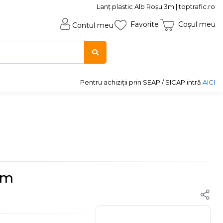
Lanț plastic Alb Roșu 3m | toptrafic.ro
Favorite
Coșul meu
Contul meu
Pentru achiziții prin SEAP / SICAP intră
AICI
3m