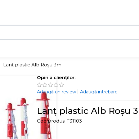
Lanț plastic Alb Roșu 3m
Opinia clienților:
|
Adaugă un review
Adaugă întrebare
Lanț plastic Alb Roșu 
Cod produs:
T31103