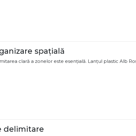
rganizare spațială
itarea clară a zonelor este esențială. Lanțul plastic Alb Ro
e delimitare