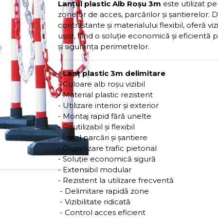
Lanțul plastic Alb Roșu 3m
este utilizat p
zonelor de acces, parcărilor și șantierelor. D
contrastante și materialului flexibil, oferă viz
ușor, fiind o soluție economică și eficientă p
și siguranța perimetrelor.
-
Lanț plastic 3m delimitare
- Culoare alb roșu vizibil
- Material plastic rezistent
- Utilizare interior și exterior
- Montaj rapid fără unelte
- Reutilizabil și flexibil
- Ideal parcări și șantiere
- Organizare trafic pietonal
- Soluție economică sigură
- Extensibil modular
- Rezistent la utilizare frecventă
- Delimitare rapidă zone
- Vizibilitate ridicată
- Control acces eficient