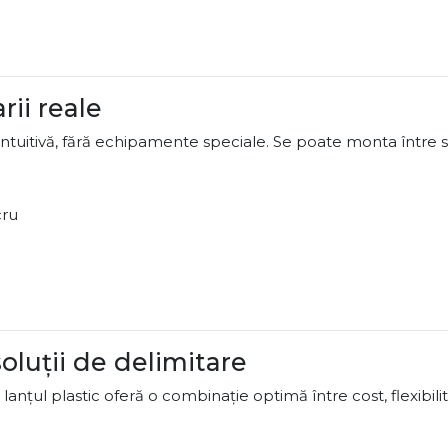
rii reale
intuitivă, fără echipamente speciale. Se poate monta între st
cru
soluții de delimitare
anțul plastic oferă o combinație optimă între cost, flexibilita