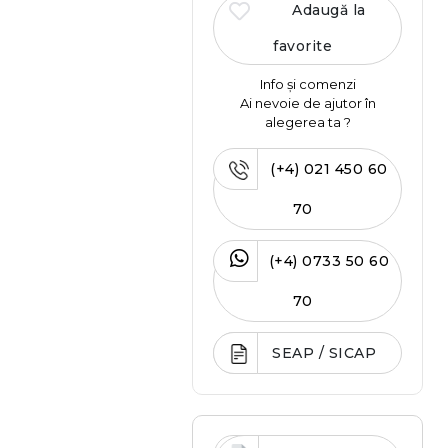
Adaugă la
favorite
Info și comenzi
Ai nevoie de ajutor în
alegerea ta ?
(+4) 021 450 60
70
(+4) 0733 50 60
70
SEAP / SICAP