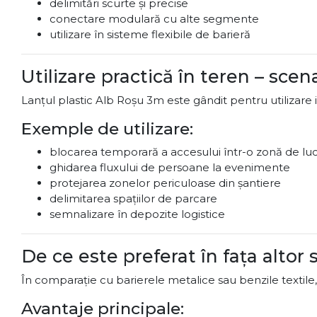
delimitări scurte și precise
conectare modulară cu alte segmente
utilizare în sisteme flexibile de barieră
Utilizare practică în teren – scena
Lanțul plastic Alb Roșu 3m este gândit pentru utilizare 
Exemple de utilizare:
blocarea temporară a accesului într-o zonă de lu
ghidarea fluxului de persoane la evenimente
protejarea zonelor periculoase din șantiere
delimitarea spațiilor de parcare
semnalizare în depozite logistice
De ce este preferat în fața altor 
În comparație cu barierele metalice sau benzile textile, l
Avantaje principale: