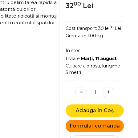
entru delimitarea rapidă a
00
32
Lei
atorită culorilor
ibilitate ridicată și montaj
entru controlul spațiilor
00
Cost transport:
30 lei
Lei
Greutate:
1.00 kg
În stoc
Livrare
Marţi, 11 august
Culoare alb-rosu, lungime
3 metri
-
+
Adaugă în Coș
Formular comanda