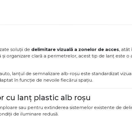
zate soluții de
delimitare vizuală a zonelor de acces
, atât
și organizare clară a perimetrelor, acest tip de lanț este o a
 auto, lanțul de semnalizare alb-roșu este standardizat vizua
adaptat în funcție de nevoile fiecărui spațiu.
r cu lanț plastic alb roșu
ploare sau pentru extinderea sistemelor existente de delimit
condiții de iluminare redusă.