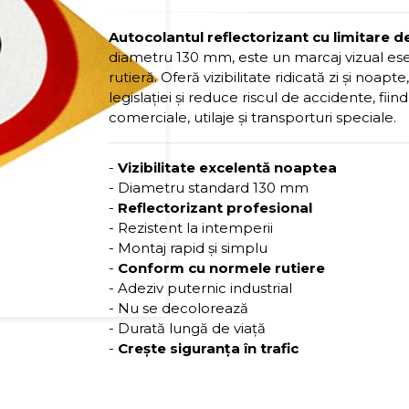
Autocolantul reflectorizant cu limitare d
diametru 130 mm, este un marcaj vizual ese
rutieră. Oferă vizibilitate ridicată zi și noapt
legislației și reduce riscul de accidente, fii
comerciale, utilaje și transporturi speciale.
-
Vizibilitate excelentă noaptea
- Diametru standard 130 mm
-
Reflectorizant profesional
- Rezistent la intemperii
- Montaj rapid și simplu
-
Conform cu normele rutiere
- Adeziv puternic industrial
- Nu se decolorează
- Durată lungă de viață
-
Crește siguranța în trafic