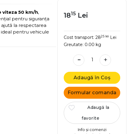
e viteza 50 km/h
,
15
18
Lei
nțial pentru siguranța
e, ajută la respectarea
nd ideal pentru vehicule
25 lei
Cost transport:
28
Lei
Greutate:
0.00 kg
-
+
Adaugă în Coș
Formular comanda
Adaugă la
favorite
Info și comenzi