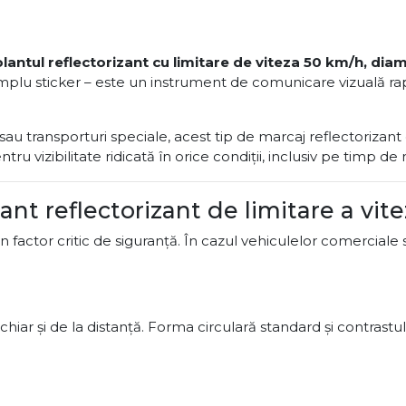
lantul reflectorizant cu limitare de viteza 50 km/h, di
 simplu sticker – este un instrument de comunicare vizuală ra
sau transporturi speciale, acest tip de marcaj reflectorizant 
tru vizibilitate ridicată în orice condiții, inclusiv pe timp de
nt reflectorizant de limitare a vite
 factor critic de siguranță. În cazul vehiculelor comerciale s
hiar și de la distanță. Forma circulară standard și contrastu