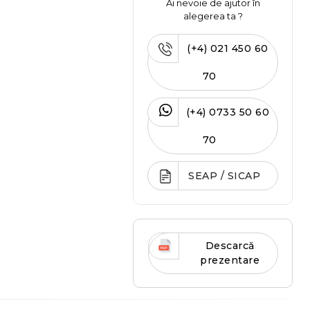
Ai nevoie de ajutor în
alegerea ta ?
(+4) 021 450 60
70
(+4) 0733 50 60
70
SEAP / SICAP
Descarcă
prezentare