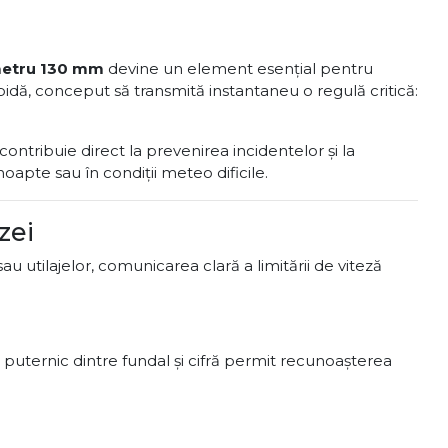
ametru 130 mm
devine un element esențial pentru
pidă, conceput să transmită instantaneu o regulă critică:
contribuie direct la prevenirea incidentelor și la
 noapte sau în condiții meteo dificile.
zei
au utilajelor, comunicarea clară a limitării de viteză
l puternic dintre fundal și cifră permit recunoașterea