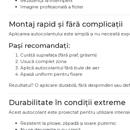
Rezistență la intemperii
Imagine profesională a flotei
Montaj rapid și fără complicații
Aplicarea autocolantului este simplă și nu necesită exp
Pași recomandați:
Curăță suprafața (fără praf, grăsimi)
Usucă complet zona
Aplică autocolantul fără bule de aer
Apasă uniform pentru fixare
Rezultatul? O aplicare durabilă, fără desprinderi sau de
Durabilitate în condiții extreme
Acest autocolant este proiectat pentru utilizare intensiv
Rezistent la ploaie, zăpadă și soare puternic
Nu se decojește și nu crapă