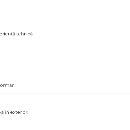
eriență tehnică.
formări.
ă în exterior: